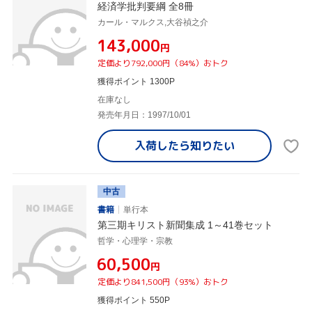
経済学批判要綱 全8冊
カール・マルクス,大谷禎之介
¥143,000
円
定価より792,000円（84%）おトク
獲得ポイント 1300P
在庫なし
発売年月日：1997/10/01
入荷したら
知りたい
中古
書籍
単行本
第三期キリスト新聞集成 1～41巻セット
哲学・心理学・宗教
¥60,500
円
定価より841,500円（93%）おトク
獲得ポイント 550P