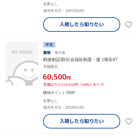
在庫なし
発売年月日：2007/02/01
入荷したら
知りたい
中古
書籍
単行本
戦後創設期/社会福祉制度・援 1期全87
寺脇隆夫
¥60,500
円
定価より3,019,500円（98%）おトク
獲得ポイント 550P
在庫なし
発売年月日：2010/01/01
入荷したら
知りたい