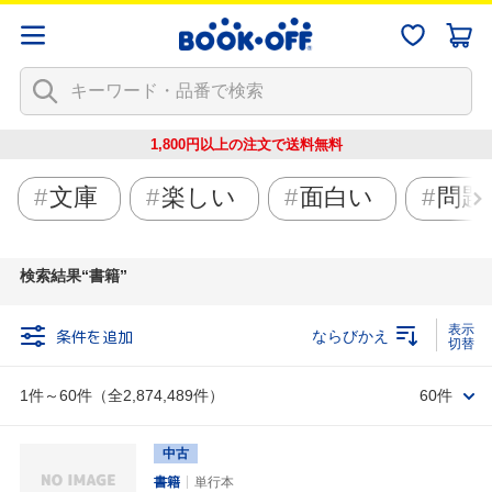
1,800円以上の注文で
送料無料
文庫
楽しい
面白い
問題
検索結果
書籍
条件を追加
ならびかえ
1件～60件（全2,874,489件）
60件
中古
書籍
単行本