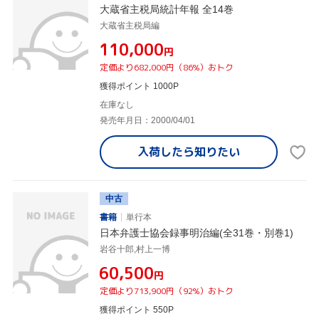
大蔵省主税局統計年報 全14巻
大蔵省主税局編
¥110,000
円
定価より682,000円（86%）おトク
獲得ポイント 1000P
在庫なし
発売年月日：2000/04/01
入荷したら
知りたい
中古
書籍
単行本
日本弁護士協会録事明治編(全31巻・別巻1)
岩谷十郎,村上一博
¥60,500
円
定価より713,900円（92%）おトク
獲得ポイント 550P