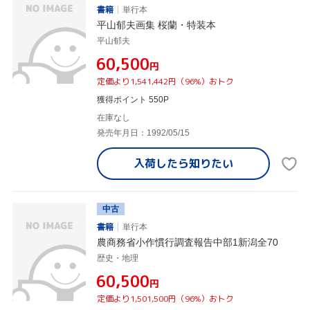
書籍
単行本
平山郁夫画集 桜蘭・特装本
平山郁夫
¥60,500
円
定価より1,541,442円（96%）おトク
獲得ポイント 550P
在庫なし
発売年月日：1992/05/15
入荷したら
知りたい
中古
書籍
単行本
農商務省小作慣行調査報告中部1新潟全70
歴史・地理
¥60,500
円
定価より1,501,500円（96%）おトク