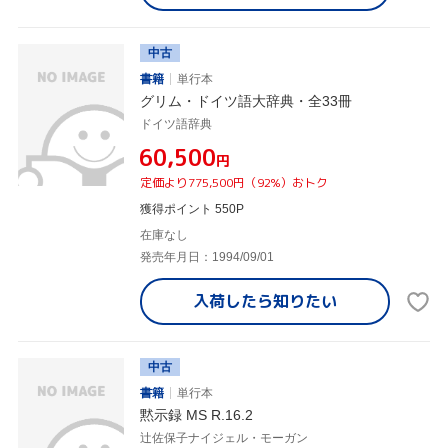
中古
書籍
単行本
グリム・ドイツ語大辞典・全33冊
ドイツ語辞典
¥60,500
円
定価より775,500円（92%）おトク
獲得ポイント 550P
在庫なし
発売年月日：1994/09/01
入荷したら
知りたい
中古
書籍
単行本
黙示録 MS R.16.2
辻佐保子ナイジェル・モーガン