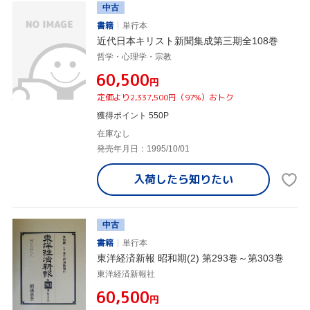
中古
書籍
単行本
近代日本キリスト新聞集成第三期全108巻
哲学・心理学・宗教
¥60,500
円
定価より2,337,500円（97%）おトク
獲得ポイント 550P
在庫なし
発売年月日：1995/10/01
入荷したら
知りたい
中古
書籍
単行本
東洋経済新報 昭和期(2) 第293巻～第303巻
東洋経済新報社
¥60,500
円