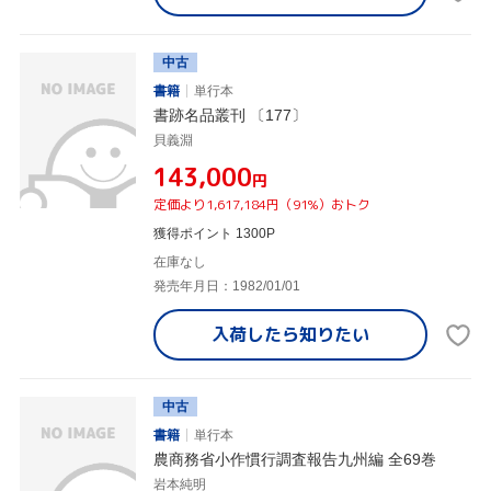
中古
書籍
単行本
書跡名品叢刊 〔177〕
貝義淵
¥143,000
円
定価より1,617,184円（91%）おトク
獲得ポイント 1300P
在庫なし
発売年月日：1982/01/01
入荷したら
知りたい
中古
書籍
単行本
農商務省小作慣行調査報告九州編 全69巻
岩本純明