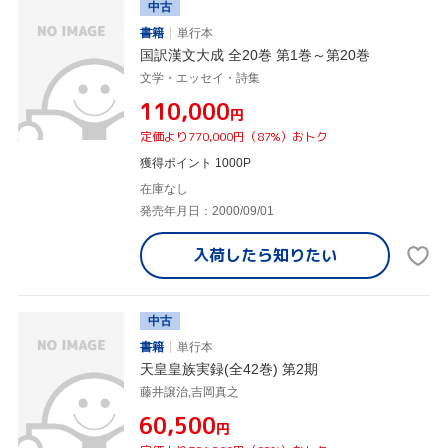
中古
書籍
単行本
国訳漢文大成 全20巻 第1巻～第20巻
文学・エッセイ・詩集
¥110,000
円
定価より770,000円（87%）おトク
獲得ポイント 1000P
在庫なし
発売年月日：2000/09/01
入荷したら
知りたい
中古
書籍
単行本
天皇皇族実録(全42巻) 第2期
藤井譲治,吉岡真之
¥60,500
円