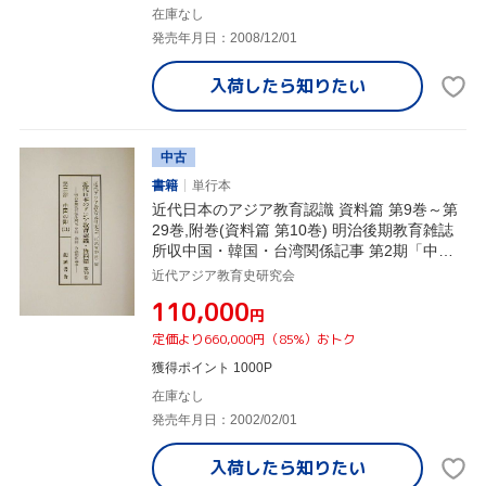
在庫なし
発売年月日：2008/12/01
入荷したら
知りたい
中古
書籍
単行本
近代日本のアジア教育認識 資料篇 第9巻～第
29巻,附巻(資料篇 第10巻) 明治後期教育雑誌
所収中国・韓国・台湾関係記事 第2期「中国
の部」
近代アジア教育史研究会
¥110,000
円
定価より660,000円（85%）おトク
獲得ポイント 1000P
在庫なし
発売年月日：2002/02/01
入荷したら
知りたい