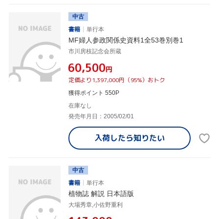
中古
書籍
単行本
MF婦人参政関係史資料1全53巻別巻1
市川房枝記念会所蔵
¥60,500
円
定価より1,397,000円（95%）おトク
獲得ポイント 550P
在庫なし
発売年月日：2005/02/01
入荷したら
知りたい
中古
書籍
単行本
植物誌 解説 日本語版
大場秀章,小佐野重利