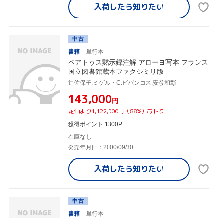
入荷したら
知りたい
中古
書籍
単行本
ベアトゥス黙示録注解 アローヨ写本 フランス
国立図書館蔵本ファクシミリ版
辻佐保子,ミゲル・C.ビバンコス,安發和彰
¥143,000
円
定価より1,122,000円（88%）おトク
獲得ポイント 1300P
在庫なし
発売年月日：2000/09/30
入荷したら
知りたい
中古
書籍
単行本