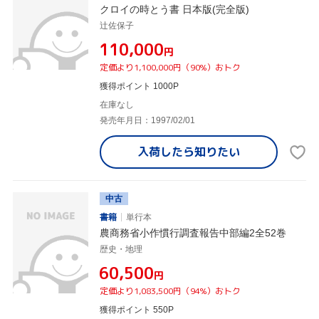
クロイの時とう書 日本版(完全版)
辻佐保子
¥110,000
円
定価より1,100,000円（90%）おトク
獲得ポイント 1000P
在庫なし
発売年月日：1997/02/01
入荷したら
知りたい
中古
書籍
単行本
農商務省小作慣行調査報告中部編2全52巻
歴史・地理
¥60,500
円
定価より1,083,500円（94%）おトク
獲得ポイント 550P