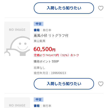
入荷したら
知りたい
中古
書籍
単行本
薫風小径 リトグラフ付
東山魁夷
¥60,500
円
定価より740,470円（92%）おトク
獲得ポイント 550P
在庫なし
発売年月日：1996/06/13
入荷したら
知りたい
中古
書籍
単行本