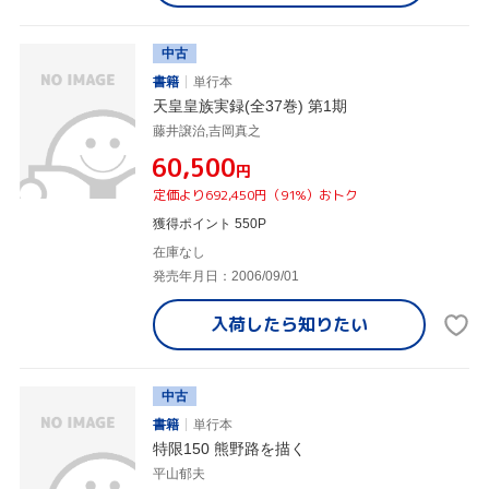
中古
書籍
単行本
天皇皇族実録(全37巻) 第1期
藤井譲治,吉岡真之
¥60,500
円
定価より692,450円（91%）おトク
獲得ポイント 550P
在庫なし
発売年月日：2006/09/01
入荷したら
知りたい
中古
書籍
単行本
特限150 熊野路を描く
平山郁夫