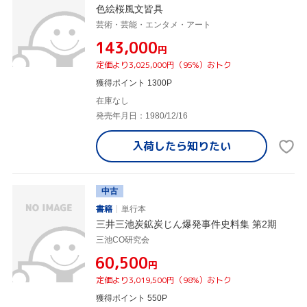
色絵桜風文皆具
芸術・芸能・エンタメ・アート
¥143,000
円
定価より3,025,000円（95%）おトク
獲得ポイント 1300P
在庫なし
発売年月日：1980/12/16
入荷したら
知りたい
中古
書籍
単行本
三井三池炭鉱炭じん爆発事件史料集 第2期
三池CO研究会
¥60,500
円
定価より3,019,500円（98%）おトク
獲得ポイント 550P