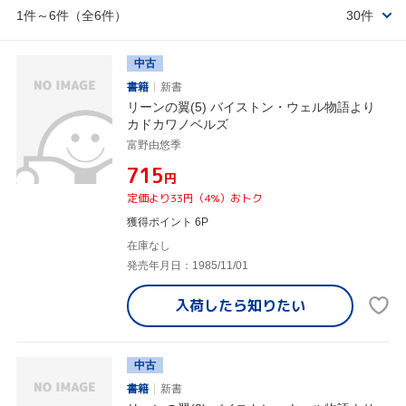
1件～6件（全6件）
30件
中古
書籍
新書
リーンの翼(5) バイストン・ウェル物語より
カドカワノベルズ
富野由悠季
¥715
円
定価より33円（4%）おトク
獲得ポイント 6P
在庫なし
発売年月日：1985/11/01
入荷したら
知りたい
中古
書籍
新書