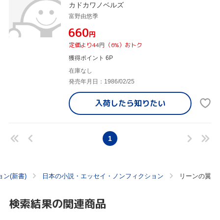
カドカワノベルズ
富野由悠季
¥660
円
定価より44円（6%）おトク
獲得ポイント 6P
在庫なし
発売年月日：1986/02/25
入荷したら
知りたい
1
ン(新書)
日本の小説・エッセイ・ノンフィクション
リーンの翼
検索結果の関連商品