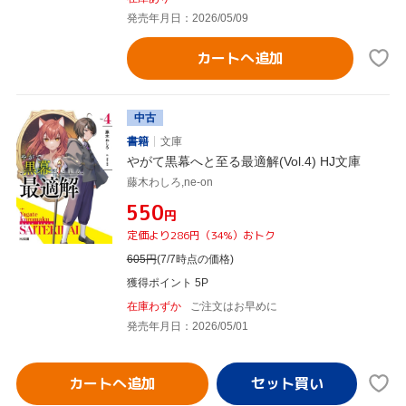
発売年月日：2026/05/09
カートへ追加
中古
書籍
文庫
やがて黒幕へと至る最適解(Vol.4) HJ文庫
藤木わしろ,ne-on
¥550
円
定価より286円（34%）おトク
605
円
(7/7時点の価格)
獲得ポイント 5P
在庫わずか
ご注文はお早めに
発売年月日：2026/05/01
カートへ追加