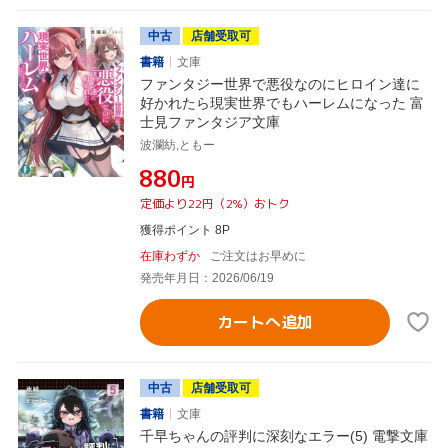
中古
店舗受取可
書籍
文庫
ファンタジー世界で悪役なのにヒロイン達に
好かれたら現実世界でもハーレムになった 富
士見ファンタジア文庫
波瀾紡,ともー
¥880
円
定価より22円（2%）おトク
獲得ポイント 8P
在庫わずか
ご注文はお早めに
発売年月日：2026/06/19
カートへ追加
中古
店舗受取可
書籍
文庫
千早ちゃんの評判に深刻なエラー(5) 電撃文庫