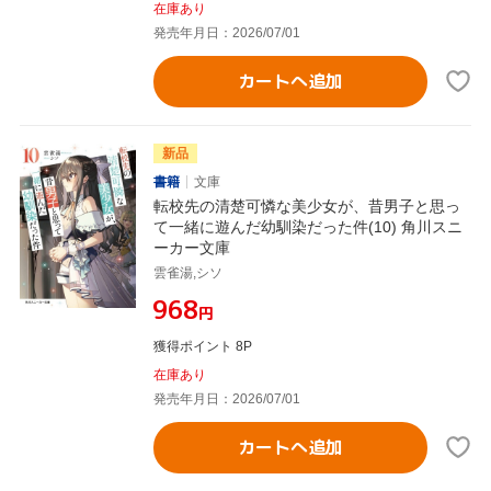
在庫あり
発売年月日：2026/07/01
カートへ追加
新品
書籍
文庫
転校先の清楚可憐な美少女が、昔男子と思っ
て一緒に遊んだ幼馴染だった件(10) 角川スニ
ーカー文庫
雲雀湯,シソ
¥968
円
獲得ポイント 8P
在庫あり
発売年月日：2026/07/01
カートへ追加