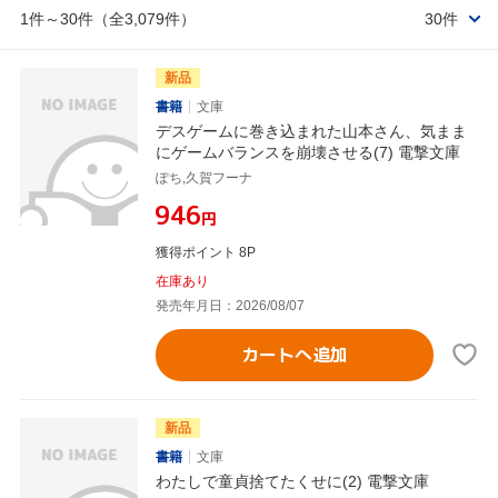
1件～30件（全3,079件）
30件
新品
書籍
文庫
デスゲームに巻き込まれた山本さん、気まま
にゲームバランスを崩壊させる(7) 電撃文庫
ぽち,久賀フーナ
¥946
円
獲得ポイント 8P
在庫あり
発売年月日：2026/08/07
カートへ追加
新品
書籍
文庫
わたしで童貞捨てたくせに(2) 電撃文庫