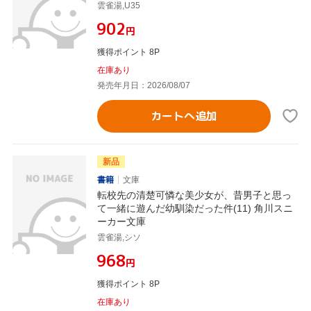
雲雀湯,U35
¥902
円
獲得ポイント 8P
在庫あり
発売年月日：2026/08/07
カートへ追加
新品
書籍
文庫
転校先の清楚可憐な美少女が、昔男子と思っ
て一緒に遊んだ幼馴染だった件(11) 角川スニ
ーカー文庫
雲雀湯,シソ
¥968
円
獲得ポイント 8P
在庫あり