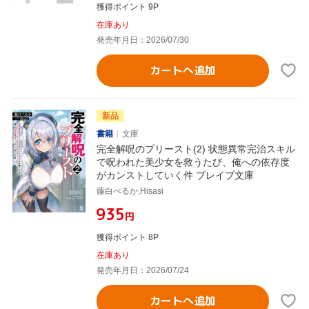
獲得ポイント 9P
在庫あり
発売年月日：2026/07/30
カートへ追加
新品
書籍
文庫
完全解呪のプリースト(2) 状態異常完治スキル
で呪われた美少女を救うたび、俺への依存度
がカンストしていく件 ブレイブ文庫
藤白ぺるか,Hisasi
¥935
円
獲得ポイント 8P
在庫あり
発売年月日：2026/07/24
カートへ追加