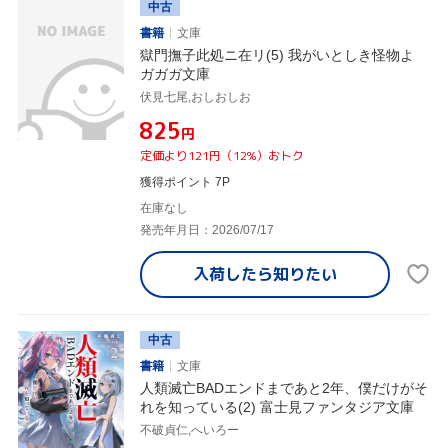
中古
書籍
文庫
獄門撫子此処ニ在リ(5) 我がいとしき怪物よ
ガガガ文庫
伏見七尾,おしおしお
¥825
円
定価より121円（12%）おトク
獲得ポイント 7P
在庫なし
発売年月日：2026/07/17
入荷したら
知りたい
中古
書籍
文庫
人類滅亡BADエンドまであと2年、僕だけがそ
れを知っている(2) 富士見ファンタジア文庫
不破貞仁,へいろー