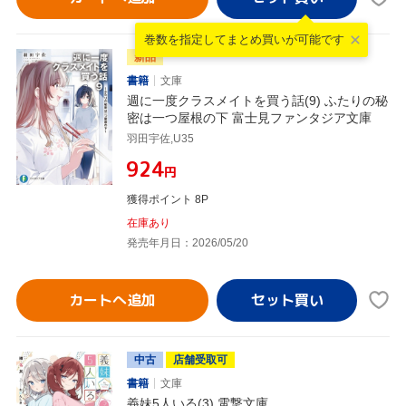
巻数を指定して
まとめ買いが可能です
新品
書籍
文庫
週に一度クラスメイトを買う話(9) ふたりの秘
密は一つ屋根の下 富士見ファンタジア文庫
羽田宇佐,U35
¥924
円
獲得ポイント 8P
在庫あり
発売年月日：2026/05/20
カートへ追加
中古
店舗受取可
書籍
文庫
義妹5人いる(3) 電撃文庫