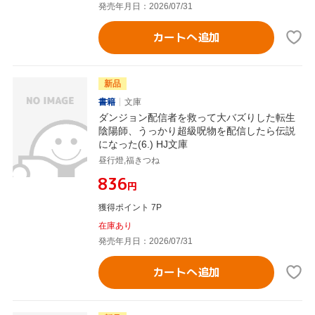
発売年月日：2026/07/31
カートへ追加
新品
書籍
文庫
ダンジョン配信者を救って大バズりした転生
陰陽師、うっかり超級呪物を配信したら伝説
になった(6.) HJ文庫
昼行燈,福きつね
¥836
円
獲得ポイント 7P
在庫あり
発売年月日：2026/07/31
カートへ追加