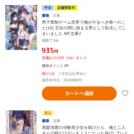
中古
店舗受取可
書籍
文庫
男子禁制ゲーム世界で俺がやるべき唯一のこ
と(10) 百合の間に挟まる男として転生してし
まいました MF文庫J
端桜了,hai
¥935
円
定価より55円（5%）おトク
獲得ポイント 8P
残り1点
ご注文はお早めに
発売年月日：2026/06/25
カートへ追加
新品
書籍
文庫
黒髪清楚の冷酷美少女を助けたら、俺と二人
きりの時だけデレるようになった件(2) ブレイ