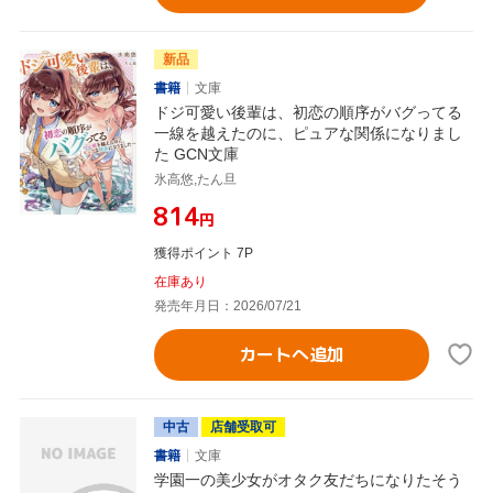
新品
書籍
文庫
ドジ可愛い後輩は、初恋の順序がバグってる
一線を越えたのに、ピュアな関係になりまし
た GCN文庫
氷高悠,たん旦
¥814
円
獲得ポイント 7P
在庫あり
発売年月日：2026/07/21
カートへ追加
中古
店舗受取可
書籍
文庫
学園一の美少女がオタク友だちになりたそう