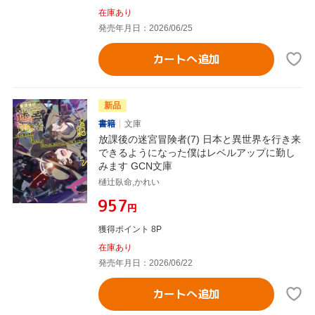
在庫あり
発売年月日：2026/06/25
カートへ追加
新品
書籍
文庫
放課後の迷宮冒険者(7) 日本と異世界を行き来
できるようになった僕はレベルアップに勤し
みます GCN文庫
樋辻臥命,かれい
¥957
円
獲得ポイント 8P
在庫あり
発売年月日：2026/06/22
カートへ追加