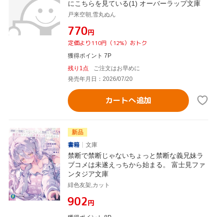
にこちらを見ている(1) オーバーラップ文庫
戸来空朝,雪丸ぬん
¥770
円
定価より110円（12%）おトク
獲得ポイント 7P
残り1点
ご注文はお早めに
発売年月日：2026/07/20
カートへ追加
新品
書籍
文庫
禁断で禁断じゃないちょっと禁断な義兄妹ラ
ブコメは未遂えっちから始まる。 富士見ファ
ンタジア文庫
緋色友架,カット
¥902
円