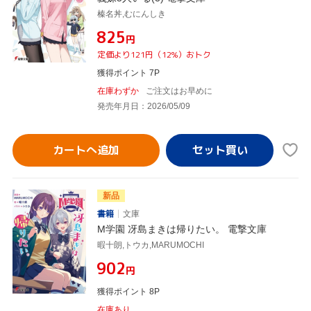
榛名丼,むにんしき
¥825
円
定価より121円（12%）おトク
獲得ポイント 7P
在庫わずか
ご注文はお早めに
発売年月日：2026/05/09
カートへ追加
新品
書籍
文庫
M学園 冴島まきは帰りたい。 電撃文庫
暇十朗,トウカ,MARUMOCHI
¥902
円
獲得ポイント 8P
在庫あり