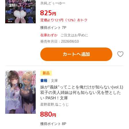
氷純,どぅーゆー
¥825
円
定価より121円（12%）おトク
獲得ポイント 7P
在庫わずか
ご注文はお早めに
発売年月日：2026/06/10
カートへ追加
新品
書籍
文庫
妹が“義妹"ってことを俺だけが知らない(vol.1)
双子の美人姉妹は何も知らない兄を堕とした
い PASH！文庫
星野星野,塩こうじ
¥880
円
獲得ポイント 8P