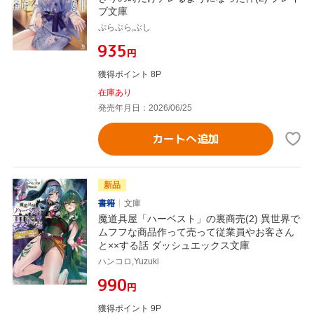
ブ文庫
ぷらぷら,ぶし
¥935
円
獲得ポイント 8P
在庫あり
発売年月日：2026/06/25
カートへ追加
新品
書籍
文庫
魔道具屋「ハーベスト」の裏商売(2) 異世界で
ムフフな商品作って売って従業員やお客さん
と××する話 ダッシュエックス文庫
ハンコロ,Yuzuki
¥990
円
獲得ポイント 9P