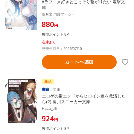
#ラブコメ好きとこっそり繋がりたい 電撃文
庫
葉月文,内藤マーシー
¥880
円
獲得ポイント 8P
在庫あり
発売年月日：2026/07/10
カートへ追加
新品
書籍
文庫
エロゲの鬱エンドからヒロイン達を救済した
ら(2) 角川スニーカー文庫
HaLu_,雨
¥924
円
獲得ポイント 8P