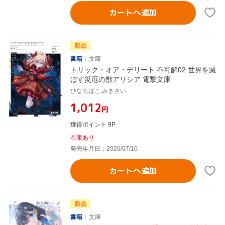
カートへ追加
新品
書籍
文庫
トリック・オア・デリート 不可解02:世界を滅
ぼす災厄の獣アリシア 電撃文庫
ひなちほこ,みきさい
¥1,012
円
獲得ポイント 9P
在庫あり
発売年月日：2026/07/10
カートへ追加
新品
書籍
文庫