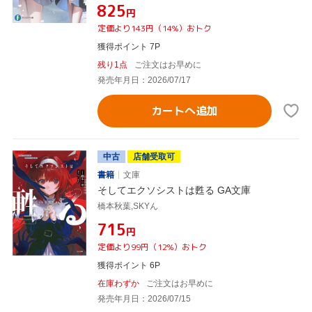
¥825
円
定価より143円（14%）おトク
獲得ポイント 7P
残り1点
ご注文はお早めに
発売年月日：2026/07/17
カートへ追加
中古
店舗受取可
書籍
文庫
そしてエクソシストは甦る GA文庫
橋本秋葉,SKYん
¥715
円
定価より99円（12%）おトク
獲得ポイント 6P
在庫わずか
ご注文はお早めに
発売年月日：2026/07/15