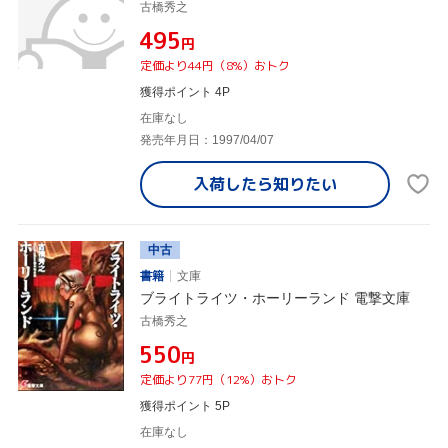
古橋秀之
¥495
円
定価より44円（8%）おトク
獲得ポイント 4P
在庫なし
発売年月日：1997/04/07
入荷したら
知りたい
中古
書籍
文庫
ブライトライツ・ホーリーランド 電撃文庫
古橋秀之
¥550
円
定価より77円（12%）おトク
獲得ポイント 5P
在庫なし