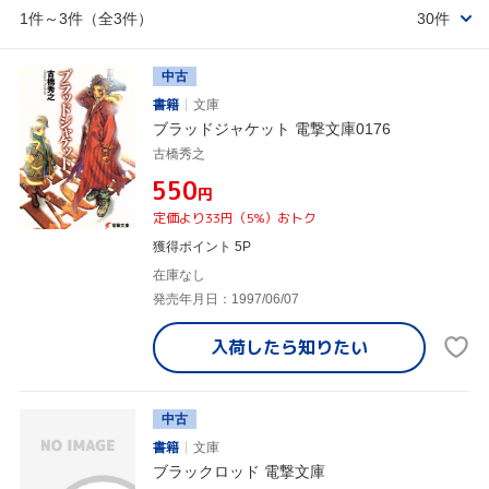
1件～3件（全3件）
30件
中古
書籍
文庫
ブラッドジャケット 電撃文庫0176
古橋秀之
¥550
円
定価より33円（5%）おトク
獲得ポイント 5P
在庫なし
発売年月日：1997/06/07
入荷したら
知りたい
中古
書籍
文庫
ブラックロッド 電撃文庫