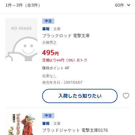
1件～3件（全3件）
60件
中古
書籍
文庫
ブラックロッド 電撃文庫
古橋秀之
¥495
円
定価より44円（8%）おトク
獲得ポイント 4P
在庫なし
発売年月日：1997/04/07
入荷したら
知りたい
中古
書籍
文庫
ブラッドジャケット 電撃文庫0176