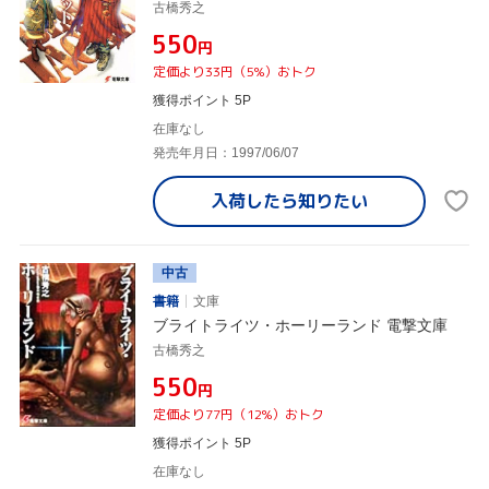
古橋秀之
¥550
円
定価より33円（5%）おトク
獲得ポイント 5P
在庫なし
発売年月日：1997/06/07
入荷したら
知りたい
中古
書籍
文庫
ブライトライツ・ホーリーランド 電撃文庫
古橋秀之
¥550
円
定価より77円（12%）おトク
獲得ポイント 5P
在庫なし