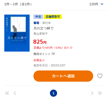
1件～1件（全1件）
120件
中古
店舗受取可
書籍
単行本
月の立つ林で
青山美智子
¥825
円
定価より935円（53%）おトク
獲得ポイント 7P
在庫あり
発売年月日：2022/11/07
カートへ追加
1