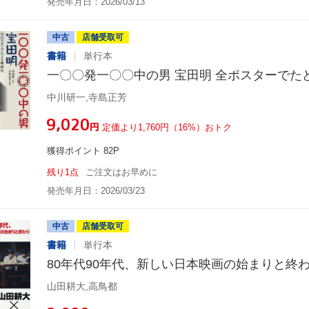
発売年月日：2026/03/13
中古
店舗受取可
書籍
単行本
一〇〇発一〇〇中の男 宝田明 全ポスターでた
中川研一,寺島正芳
¥9,020
円
定価より1,760円（16%）おトク
獲得ポイント 82P
残り1点
ご注文はお早めに
発売年月日：2026/03/23
中古
店舗受取可
書籍
単行本
80年代90年代、新しい日本映画の始まりと終
山田耕大,高鳥都