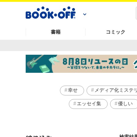
書籍
コミック
幸せ
メディア化ミステ
エッセイ集
優しい
検索結