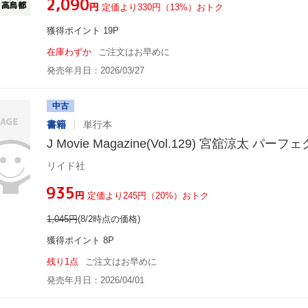
¥2,090
円
定価より330円（13%）おトク
獲得ポイント 19P
在庫わずか
ご注文はお早めに
発売年月日：2026/03/27
中古
書籍
単行本
J Movie Magazine(Vol.129) 宮舘涼太 
リイド社
¥935
円
定価より245円（20%）おトク
1,045
円
(8/2時点の価格)
獲得ポイント 8P
残り1点
ご注文はお早めに
発売年月日：2026/04/01