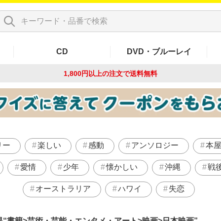
CD
DVD・ブルーレイ
1,800円以上の注文で
送料無料
リー
楽しい
感動
アンソロジー
本
愛情
少年
懐かしい
沖縄
戦
オーストラリア
ハワイ
失恋
果
書籍>芸術・芸能・エンタメ・アート>映画>日本映画