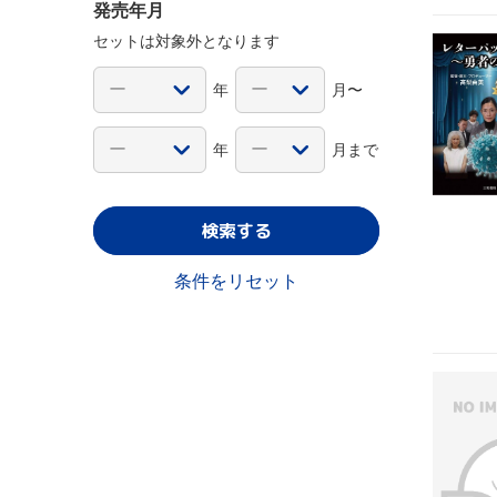
発売年月
セットは対象外となります
年
月〜
年
月まで
検索する
条件をリセット