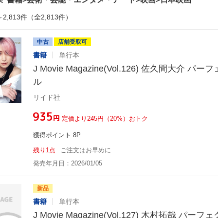
～2,813件（全2,813件）
中古
店舗受取可
書籍
単行本
J Movie Magazine(Vol.126) 佐久間大介
ル
リイド社
¥935
円
定価より245円（20%）おトク
獲得ポイント 8P
残り1点
ご注文はお早めに
発売年月日：2026/01/05
新品
書籍
単行本
J Movie Magazine(Vol.127) 木村拓哉 