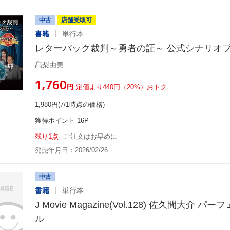
中古
店舗受取可
書籍
単行本
レターパック裁判～勇者の証～ 公式シナリオブ
髙梨由美
¥1,760
円
定価より440円（20%）おトク
1,980
円
(7/1時点の価格)
獲得ポイント 16P
残り1点
ご注文はお早めに
発売年月日：2026/02/26
中古
書籍
単行本
J Movie Magazine(Vol.128) 佐久間大介
ル