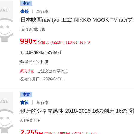
中古
書籍
単行本
日本映画navi(vol.122) NIKKO MOOK TVnavi
産經新聞出版
¥990
円
定価より220円（18%）おトク
1,100
円
(8/2時点の価格)
獲得ポイント 9P
残り1点
ご注文はお早めに
発売年月日：2026/04/01
中古
書籍
単行本
創造的シネマ感性 2018-2025 16の創造 16の感
A PEOPLE
¥2,255
円
定価より605円（21%）おトク