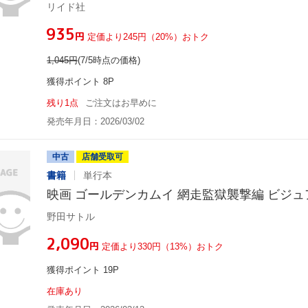
リイド社
¥935
円
定価より245円（20%）おトク
1,045
円
(7/5時点の価格)
獲得ポイント 8P
残り1点
ご注文はお早めに
発売年月日：2026/03/02
中古
店舗受取可
書籍
単行本
映画 ゴールデンカムイ 網走監獄襲撃編 ビジ
野田サトル
¥2,090
円
定価より330円（13%）おトク
獲得ポイント 19P
在庫あり