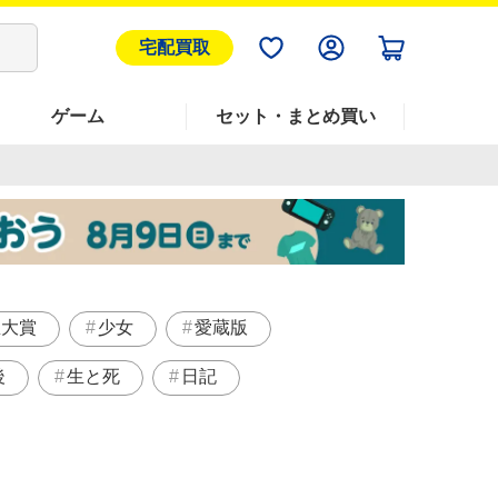
宅配買取
ゲーム
セット・まとめ買い
屋大賞
少女
愛蔵版
後
生と死
日記