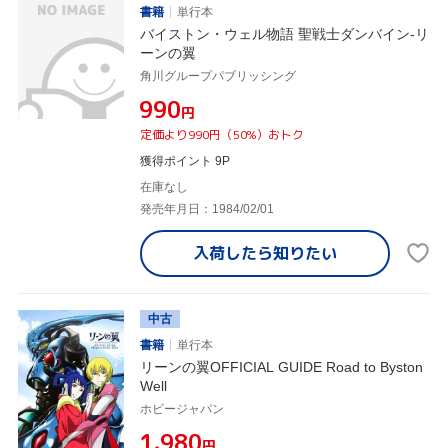
書籍
単行本
バイストン・ウェル物語 聖戦士ダンバイン-リ
ーンの翼
角川グループパブリッシング
¥990
円
定価より990円（50%）おトク
獲得ポイント 9P
在庫なし
発売年月日：1984/02/01
入荷したら
知りたい
中古
書籍
単行本
リーンの翼OFFICIAL GUIDE Road to Byston
Well
ホビージャパン
¥1,980
円