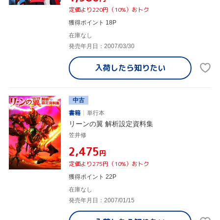
定価より220円（10%）おトク
獲得ポイント 18P
在庫なし
発売年月日：2007/03/30
入荷したら
知りたい
中古
書籍
単行本
リーンの翼 解析設定資料集
笠井修
¥2,475
円
定価より275円（10%）おトク
獲得ポイント 22P
在庫なし
発売年月日：2007/01/15