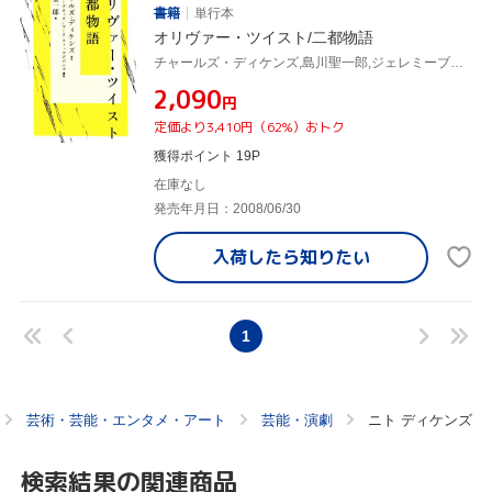
書籍
単行本
オリヴァー・ツイスト/二都物語
チャールズ・ディケンズ,島川聖一郎,ジェレミーブロック,マークフィッツギボンズ
¥2,090
円
定価より3,410円（62%）おトク
獲得ポイント 19P
在庫なし
発売年月日：2008/06/30
入荷したら
知りたい
1
芸術・芸能・エンタメ・アート
芸能・演劇
ニト ディケンズ
検索結果の関連商品