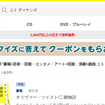
CD
DVD・ブルーレイ
1,800円以上の注文で
送料無料
果
書籍>芸術・芸能・エンタメ・アート>芸能・演劇>戯曲 ニト
件（全1件）
中古
書籍
単行本
オリヴァー・ツイスト/二都物語
チャールズ・ディケンズ,島川聖一郎,ジェレミーブロック,