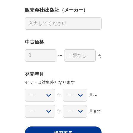
販売会社/出版社（メーカー）
中古価格
〜
円
発売年月
セットは対象外となります
年
月〜
年
月まで
検索する