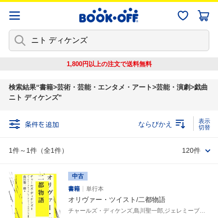
1,800円以上の注文で
送料無料
検索結果
書籍>芸術・芸能・エンタメ・アート>芸能・演劇>戯曲
ニト ディケンズ
条件を追加
ならびかえ
1件～1件（全1件）
120件
中古
書籍
単行本
オリヴァー・ツイスト/二都物語
チャールズ・ディケンズ,島川聖一郎,ジェレミーブロック,マークフィッツギボンズ