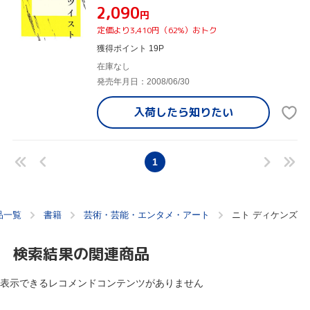
¥2,090
円
定価より3,410円（62%）おトク
獲得ポイント 19P
在庫なし
発売年月日：2008/06/30
入荷したら
知りたい
1
品一覧
書籍
芸術・芸能・エンタメ・アート
ニト ディケンズ
検索結果の関連商品
表示できるレコメンドコンテンツがありません