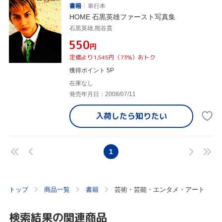
書籍
単行本
HOME 石黒英雄ファースト写真集
石黒英雄,熊谷貫
¥550
円
定価より1,545円（73%）おトク
獲得ポイント 5P
在庫なし
発売年月日：2008/07/11
入荷したら
知りたい
1
トップ
商品一覧
書籍
芸術・芸能・エンタメ・アート
検索結果の関連商品