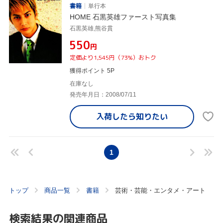
書籍
単行本
HOME 石黒英雄ファースト写真集
石黒英雄,熊谷貫
¥550
円
定価より1,545円（73%）おトク
獲得ポイント 5P
在庫なし
発売年月日：2008/07/11
入荷したら
知りたい
1
トップ
商品一覧
書籍
芸術・芸能・エンタメ・アート
検索結果の関連商品