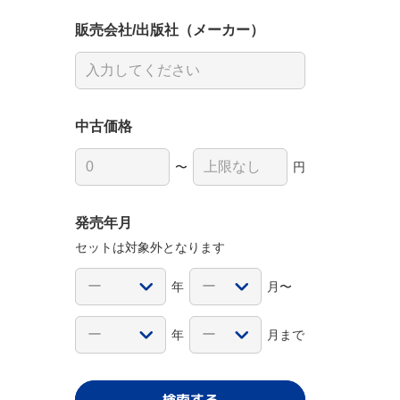
販売会社/出版社（メーカー）
中古価格
〜
円
発売年月
セットは対象外となります
年
月〜
年
月まで
検索する