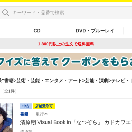
CD
DVD・ブルーレイ
1,800円以上の注文で
送料無料
果
書籍>芸術・芸能・エンタメ・アート>芸能・演劇>テレビ・
件（全1件）
中古
店舗受取可
書籍
単行本
清原翔 Visual Book in「なつぞら」 カドカ
清原翔