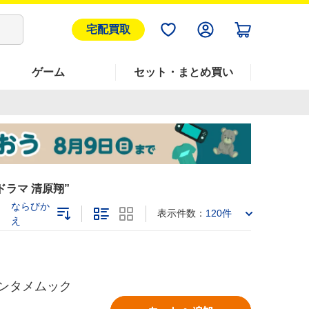
宅配買取
ゲーム
セット・まとめ買い
ドラマ 清原翔
ならびか
表示件数：
120件
え
ワエンタメムック