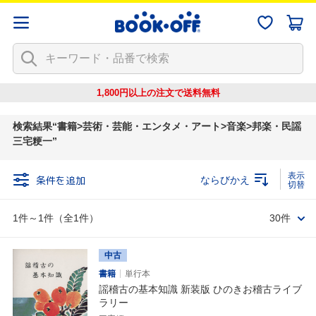
1,800円以上の注文で
送料無料
検索結果
書籍>芸術・芸能・エンタメ・アート>音楽>邦楽・民謡
三宅粳一
条件を追加
ならびかえ
1件～1件（全1件）
30件
中古
書籍
単行本
謡稽古の基本知識 新装版 ひのきお稽古ライブ
ラリー