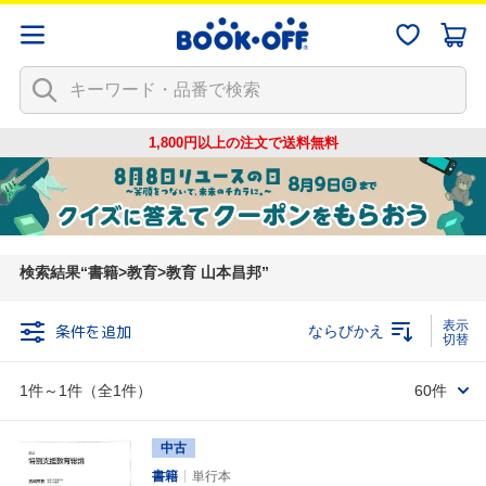
1,800円以上の注文で
送料無料
検索結果
書籍>教育>教育 山本昌邦
条件を追加
ならびかえ
1件～1件（全1件）
60件
中古
書籍
単行本