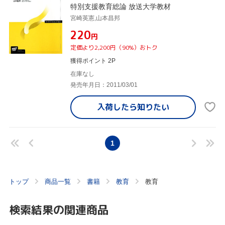
特別支援教育総論 放送大学教材
宮崎英憲,山本昌邦
¥220
円
定価より2,200円（90%）おトク
獲得ポイント 2P
在庫なし
発売年月日：2011/03/01
入荷したら
知りたい
1
トップ
商品一覧
書籍
教育
教育
検索結果の関連商品