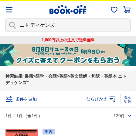
1,800円以上の注文で
送料無料
検索結果
書籍>語学・会話>英語>英文読解・和訳・英訳本 ニト
ディケンズ
条件を追加
ならびかえ
1件～1件（全1件）
120件
中古