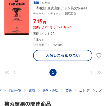
書籍
単行本
二都物語 直読直解アトム英文双書41
チャールズ・ディケンズ,国広哲弥
¥715
円
定価より121円（14%）おトク
獲得ポイント 6P
在庫なし
発売年月日：1962/10/01
入荷したら
知りたい
1
プ
商品一覧
書籍
語学・会話
英語
ニト ディケンズ
検索結果の関連商品