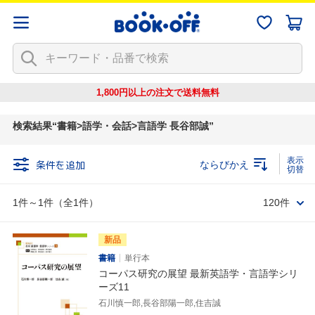
1,800円以上の注文で
送料無料
検索結果
書籍>語学・会話>言語学 長谷部誠
条件を追加
ならびかえ
1件～1件（全1件）
120件
新品
書籍
単行本
コーパス研究の展望 最新英語学・言語学シリ
ーズ11
石川慎一郎,長谷部陽一郎,住吉誠