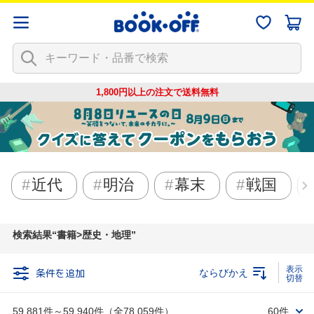
1,800円以上の注文で
送料無料
近代
明治
幕末
戦国
検索結果
書籍>歴史・地理
条件を追加
ならびかえ
59,881件～59,940件（全78,059件）
60件