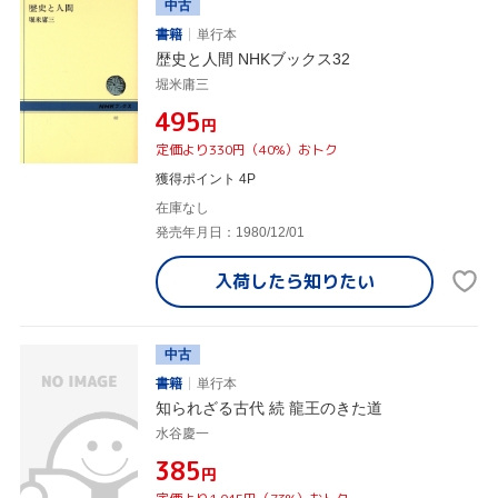
中古
書籍
単行本
歴史と人間 NHKブックス32
堀米庸三
¥495
円
定価より330円（40%）おトク
獲得ポイント 4P
在庫なし
発売年月日：1980/12/01
入荷したら
知りたい
中古
書籍
単行本
知られざる古代 続 龍王のきた道
水谷慶一
¥385
円