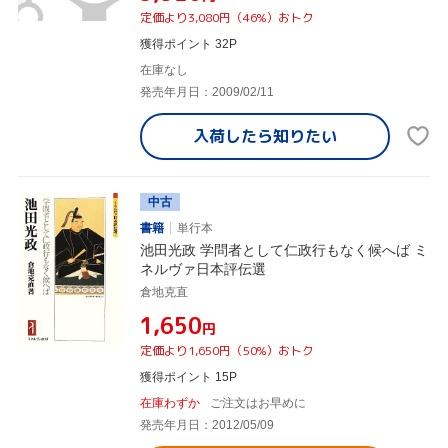
定価より3,080円（46%）おトク
獲得ポイント 32P
在庫なし
発売年月日：2009/02/11
入荷したら
知りたい
中古
書籍
単行本
池田光政 学問者として仁政行もなく候へば ミ
ネルヴァ日本評伝選
倉地克直
¥1,650
円
定価より1,650円（50%）おトク
獲得ポイント 15P
在庫わずか
ご注文はお早めに
発売年月日：2012/05/09