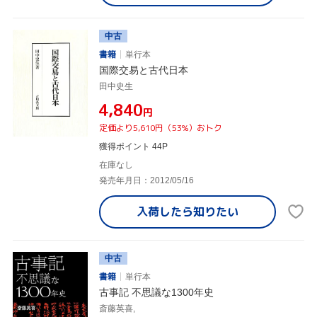
中古
書籍
単行本
国際交易と古代日本
田中史生
¥4,840
円
定価より5,610円（53%）おトク
獲得ポイント 44P
在庫なし
発売年月日：2012/05/16
入荷したら
知りたい
中古
書籍
単行本
古事記 不思議な1300年史
斎藤英喜,