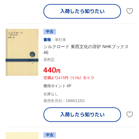
入荷したら
知りたい
中古
書籍
単行本
シルクロード 東西文化の溶炉 NHKブックス
46
岩村忍
¥440
円
定価より473円（51%）おトク
獲得ポイント 4P
在庫なし
発売年月日：1986/12/01
入荷したら
知りたい
中古