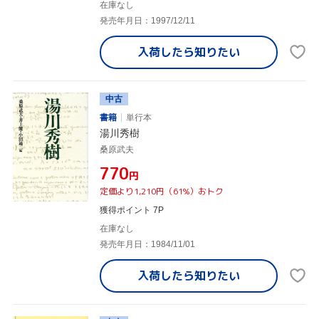
在庫なし
発売年月日：1997/12/11
入荷したら
知りたい
中古
書籍
単行本
湯川秀樹
桑原武夫
¥770
円
定価より1,210円（61%）おトク
獲得ポイント 7P
在庫なし
発売年月日：1984/11/01
入荷したら
知りたい