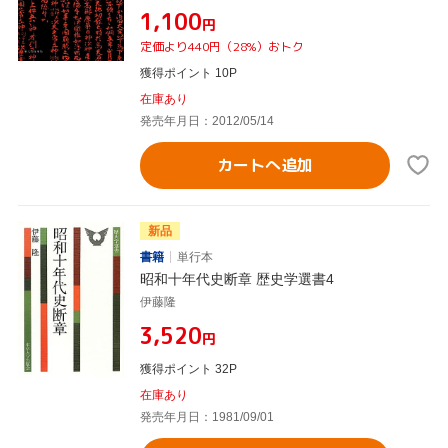
¥1,100
円
定価より440円（28%）おトク
獲得ポイント 10P
在庫あり
発売年月日：2012/05/14
カートへ追加
新品
書籍
単行本
昭和十年代史断章 歴史学選書4
伊藤隆
¥3,520
円
獲得ポイント 32P
在庫あり
発売年月日：1981/09/01