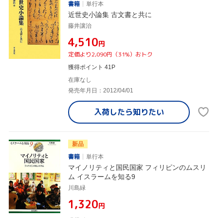
書籍
単行本
近世史小論集 古文書と共に
藤井讓治
¥4,510
円
定価より2,090円（31%）おトク
獲得ポイント 41P
在庫なし
発売年月日：2012/04/01
入荷したら
知りたい
新品
書籍
単行本
マイノリティと国民国家 フィリピンのムスリ
ム イスラームを知る9
川島緑
¥1,320
円