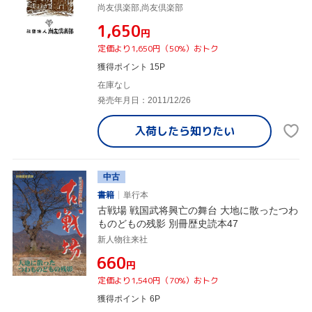
尚友倶楽部,尚友倶楽部
¥1,650
円
定価より1,650円（50%）おトク
獲得ポイント 15P
在庫なし
発売年月日：2011/12/26
入荷したら
知りたい
中古
書籍
単行本
古戦場 戦国武将興亡の舞台 大地に散ったつわ
ものどもの残影 別冊歴史読本47
新人物往来社
¥660
円
定価より1,540円（70%）おトク
獲得ポイント 6P