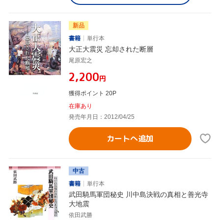
新品
書籍
単行本
大正大震災 忘却された断層
尾原宏之
¥2,200
円
獲得ポイント 20P
在庫あり
発売年月日：2012/04/25
カートへ追加
中古
書籍
単行本
武田騎馬軍団秘史 川中島決戦の真相と善光寺
大地震
依田武勝