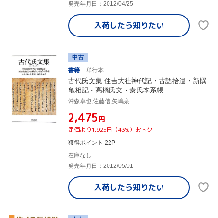
発売年月日：2012/04/25
入荷したら
知りたい
中古
書籍
単行本
古代氏文集 住吉大社神代記・古語拾遺・新撰
亀相記・高橋氏文・秦氏本系帳
沖森卓也,佐藤信,矢嶋泉
¥2,475
円
定価より1,925円（43%）おトク
獲得ポイント 22P
在庫なし
発売年月日：2012/05/01
入荷したら
知りたい