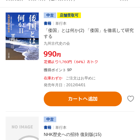
中古
店舗受取可
書籍
単行本
「倭国」とは何か(2) 「倭国」を徹底して研究
する
九州古代史の会
¥990
円
定価より1,760円（64%）おトク
獲得ポイント 9P
在庫わずか
ご注文はお早めに
発売年月日：2012/04/01
カートへ追加
中古
書籍
単行本
NHK歴史への招待 復刻版(15)