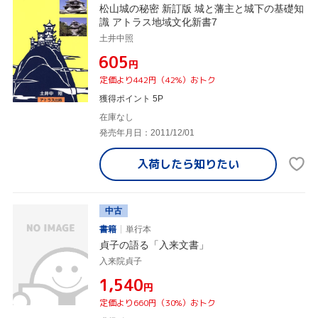
松山城の秘密 新訂版 城と藩主と城下の基礎知
識 アトラス地域文化新書7
土井中照
¥605
円
定価より442円（42%）おトク
獲得ポイント 5P
在庫なし
発売年月日：2011/12/01
入荷したら
知りたい
中古
書籍
単行本
貞子の語る「入来文書」
入来院貞子
¥1,540
円
定価より660円（30%）おトク