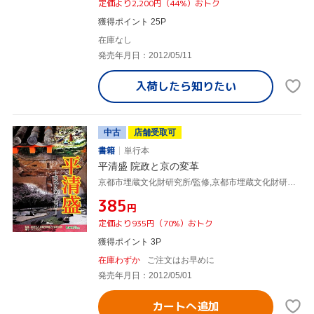
定価より2,200円（44%）おトク
獲得ポイント 25P
在庫なし
発売年月日：2012/05/11
入荷したら
知りたい
中古
店舗受取可
書籍
単行本
平清盛 院政と京の変革
京都市埋蔵文化財研究所/監修,京都市埋蔵文化財研究所
¥385
円
定価より935円（70%）おトク
獲得ポイント 3P
在庫わずか
ご注文はお早めに
発売年月日：2012/05/01
カートへ追加