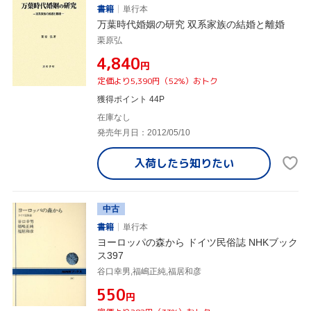
書籍
単行本
万葉時代婚姻の研究 双系家族の結婚と離婚
栗原弘
¥4,840
円
定価より5,390円（52%）おトク
獲得ポイント 44P
在庫なし
発売年月日：2012/05/10
入荷したら
知りたい
中古
書籍
単行本
ヨーロッパの森から ドイツ民俗誌 NHKブック
ス397
谷口幸男,福嶋正純,福居和彦
¥550
円