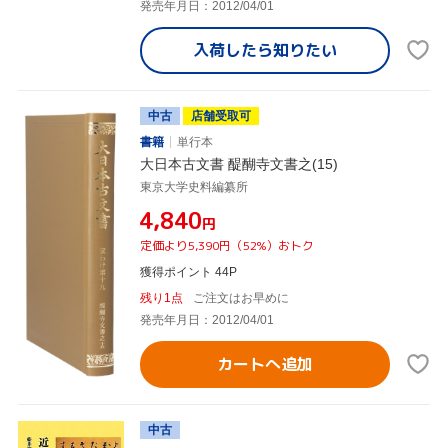
発売年月日：2012/04/01
入荷したら
知りたい
中古
店舗受取可
書籍
単行本
大日本古文書 醍醐寺文書之(15)
東京大学史料編纂所
¥4,840
円
定価より5,390円（52%）おトク
獲得ポイント 44P
残り1点
ご注文はお早めに
発売年月日：2012/04/01
カートへ追加
中古