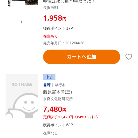
即位は紀元前70年だった！
長浜浩明
¥1,958
円
獲得ポイント 17P
在庫あり
発売年月日：2012/04/28
カートへ追加
中古
書籍
単行本
藤原宮木簡(三)
奈良文化財研究所
¥7,480
円
定価より13,420円（64%）おトク
獲得ポイント 68P
在庫なし