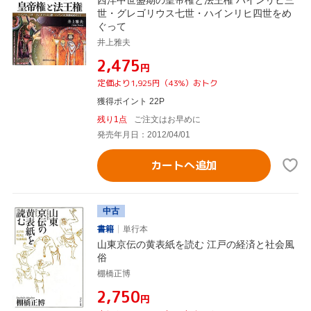
世・グレゴリウス七世・ハインリヒ四世をめ
ぐって
井上雅夫
¥2,475
円
定価より1,925円（43%）おトク
獲得ポイント 22P
残り1点
ご注文はお早めに
発売年月日：2012/04/01
カートへ追加
中古
書籍
単行本
山東京伝の黄表紙を読む 江戸の経済と社会風
俗
棚橋正博
¥2,750
円