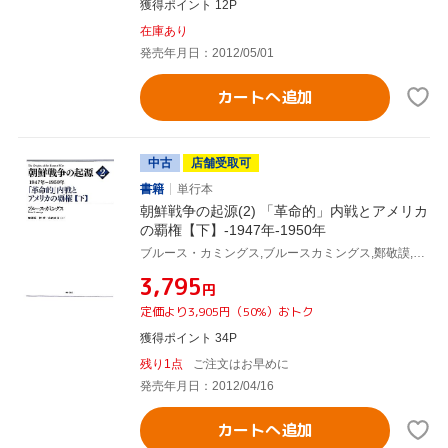
獲得ポイント 12P
在庫あり
発売年月日：2012/05/01
カートへ追加
中古
店舗受取可
書籍
単行本
朝鮮戦争の起源(2) 「革命的」内戦とアメリカ
の覇権【下】-1947年-1950年
ブルース・カミングス,ブルースカミングス,鄭敬謨,林哲,山岡由美
¥3,795
円
定価より3,905円（50%）おトク
獲得ポイント 34P
残り1点
ご注文はお早めに
発売年月日：2012/04/16
カートへ追加