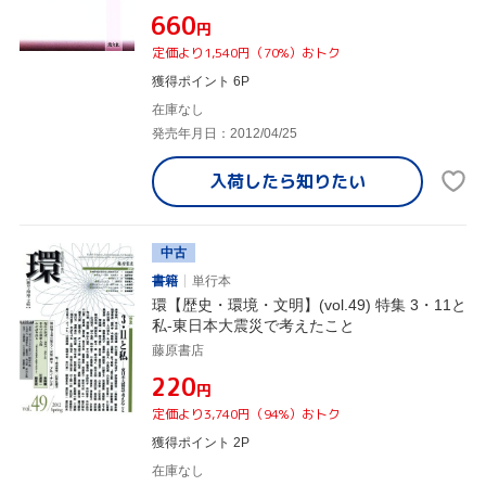
¥660
円
定価より1,540円（70%）おトク
獲得ポイント 6P
在庫なし
発売年月日：2012/04/25
入荷したら
知りたい
中古
書籍
単行本
環【歴史・環境・文明】(vol.49) 特集 3・11と
私-東日本大震災で考えたこと
藤原書店
¥220
円
定価より3,740円（94%）おトク
獲得ポイント 2P
在庫なし