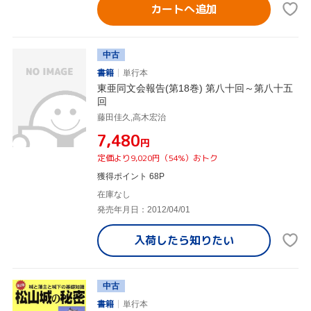
カートへ追加
中古
書籍
単行本
東亜同文会報告(第18巻) 第八十回～第八十五
回
藤田佳久,高木宏治
¥7,480
円
定価より9,020円（54%）おトク
獲得ポイント 68P
在庫なし
発売年月日：2012/04/01
入荷したら
知りたい
中古
書籍
単行本