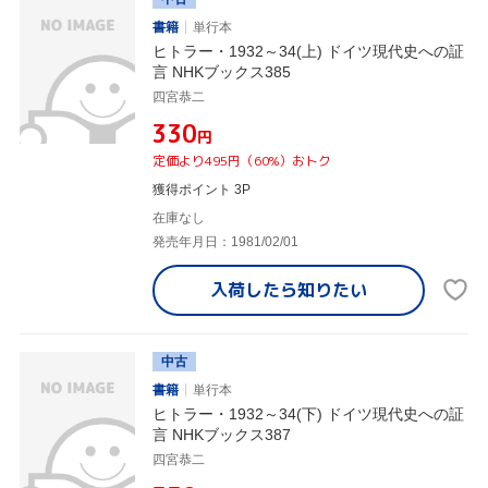
書籍
単行本
ヒトラー・1932～34(上) ドイツ現代史への証
言 NHKブックス385
四宮恭二
¥330
円
定価より495円（60%）おトク
獲得ポイント 3P
在庫なし
発売年月日：1981/02/01
入荷したら
知りたい
中古
書籍
単行本
ヒトラー・1932～34(下) ドイツ現代史への証
言 NHKブックス387
四宮恭二