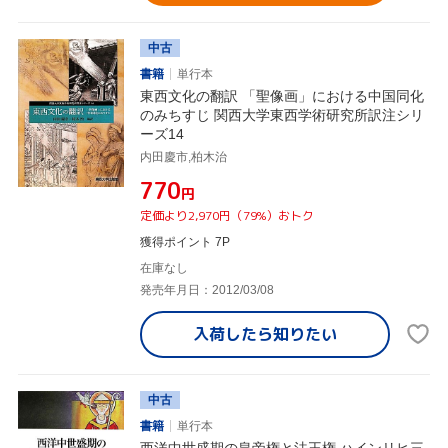
中古
書籍
単行本
東西文化の翻訳 「聖像画」における中国同化
のみちすじ 関西大学東西学術研究所訳注シリ
ーズ14
内田慶市,柏木治
¥770
円
定価より2,970円（79%）おトク
獲得ポイント 7P
在庫なし
発売年月日：2012/03/08
入荷したら
知りたい
中古
書籍
単行本
西洋中世盛期の皇帝権と法王権 ハインリヒ三