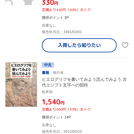
¥330
円
定価より495円（60%）おトク
獲得ポイント 3P
在庫なし
発売年月日：1981/03/01
入荷したら
知りたい
中古
書籍
単行本
ヒエログリフを書いてみよう読んでみよう 古
代エジプト文字への招待
松本弥
¥1,540
円
定価より660円（30%）おトク
獲得ポイント 14P
在庫なし
発売年月日：2012/05/10