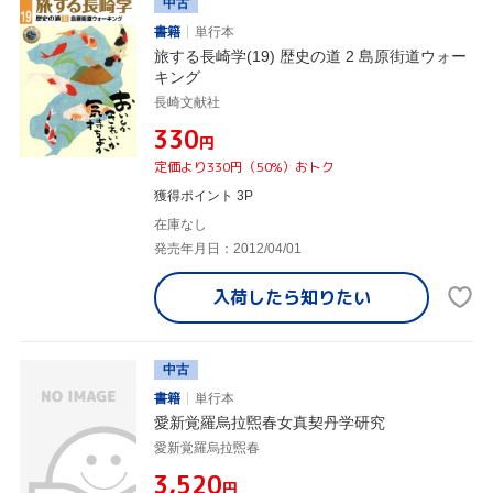
中古
書籍
単行本
旅する長崎学(19) 歴史の道 2 島原街道ウォー
キング
長崎文献社
¥330
円
定価より330円（50%）おトク
獲得ポイント 3P
在庫なし
発売年月日：2012/04/01
入荷したら
知りたい
中古
書籍
単行本
愛新覚羅烏拉煕春女真契丹学研究
愛新覚羅烏拉煕春
¥3,520
円