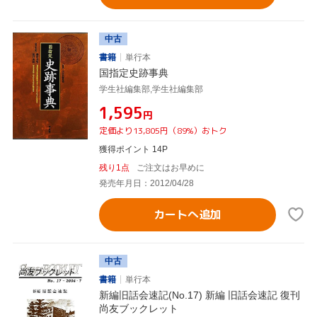
中古
書籍
単行本
国指定史跡事典
学生社編集部,学生社編集部
¥1,595
円
定価より13,805円（89%）おトク
獲得ポイント 14P
残り1点
ご注文はお早めに
発売年月日：2012/04/28
カートへ追加
中古
書籍
単行本
新編旧話会速記(No.17) 新編 旧話会速記 復刊
尚友ブックレット