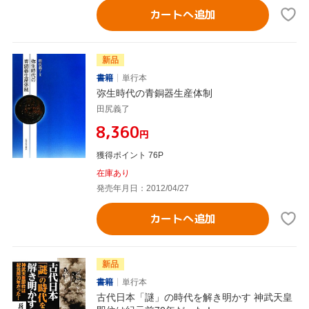
カートへ追加
新品
書籍
単行本
弥生時代の青銅器生産体制
田尻義了
¥8,360
円
獲得ポイント 76P
在庫あり
発売年月日：2012/04/27
カートへ追加
新品
書籍
単行本
古代日本「謎」の時代を解き明かす 神武天皇