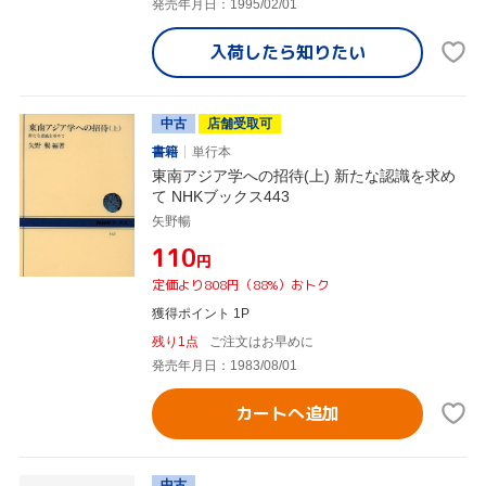
発売年月日：1995/02/01
入荷したら
知りたい
中古
店舗受取可
書籍
単行本
東南アジア学への招待(上) 新たな認識を求め
て NHKブックス443
矢野暢
¥110
円
定価より808円（88%）おトク
獲得ポイント 1P
残り1点
ご注文はお早めに
発売年月日：1983/08/01
カートへ追加
中古