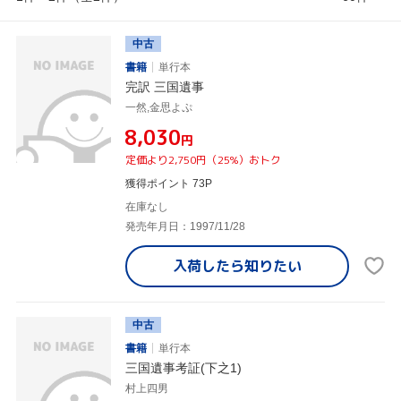
中古
書籍
単行本
完訳 三国遺事
一然,金思よぷ
¥8,030
円
定価より2,750円（25%）おトク
獲得ポイント 73P
在庫なし
発売年月日：1997/11/28
入荷したら
知りたい
中古
書籍
単行本
三国遺事考証(下之1)
村上四男