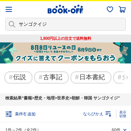
1,800円以上の注文で
送料無料
伝説
古事記
日本書紀
史
検索結果
書籍>歴史・地理>世界史>朝鮮・韓国 サンゴクイジ
条件を追加
ならびかえ
1件～2件（全2件）
60件