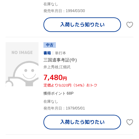
在庫なし
発売年月日：1994/03/30
入荷したら
知りたい
中古
書籍
単行本
三国遺事考証(中)
井上秀雄,江畑武
¥7,480
円
定価より9,020円（54%）おトク
獲得ポイント 68P
在庫なし
発売年月日：1979/05/01
入荷したら
知りたい