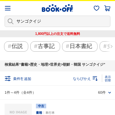
1,800円以上の注文で
送料無料
伝説
古事記
日本書紀
史
検索結果
書籍>歴史・地理>世界史>朝鮮・韓国 サンゴクイジ
条件を追加
ならびかえ
1件～4件（全4件）
60件
中古
書籍
単行本