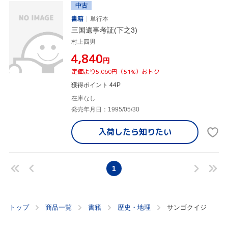
中古
書籍
単行本
三国遺事考証(下之3)
村上四男
¥4,840
円
定価より5,060円（51%）おトク
獲得ポイント 44P
在庫なし
発売年月日：1995/05/30
入荷したら
知りたい
1
トップ
商品一覧
書籍
歴史・地理
サンゴクイジ