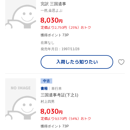
完訳 三国遺事
一然,金思よぷ
¥8,030
円
定価より2,750円（25%）おトク
獲得ポイント 73P
在庫なし
発売年月日：1997/11/28
入荷したら
知りたい
中古
書籍
単行本
三国遺事考証(下之1)
村上四男
¥8,030
円
定価より9,570円（54%）おトク
獲得ポイント 73P