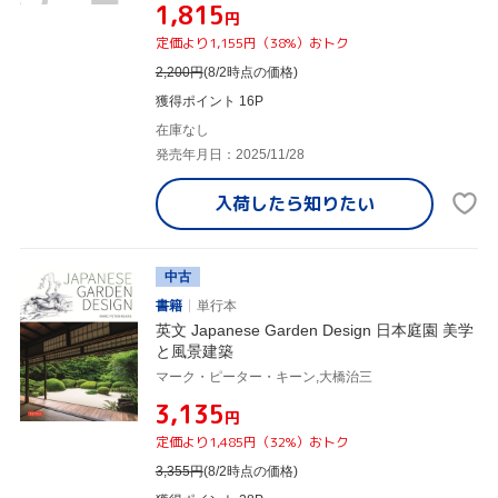
¥1,815
円
定価より1,155円（38%）おトク
2,200
円
(8/2時点の価格)
獲得ポイント 16P
在庫なし
発売年月日：2025/11/28
入荷したら
知りたい
中古
書籍
単行本
英文 Japanese Garden Design 日本庭園 美学
と風景建築
マーク・ピーター・キーン,大橋治三
¥3,135
円
定価より1,485円（32%）おトク
3,355
円
(8/2時点の価格)