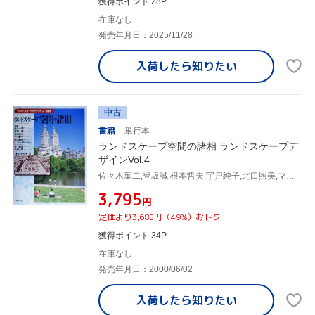
獲得ポイント 28P
在庫なし
発売年月日：2025/11/28
入荷したら
知りたい
中古
書籍
単行本
ランドスケープ空間の諸相 ランドスケープデ
ザインVol.4
佐々木葉二,登坂誠,根本哲夫,宇戸純子,北口照美,マーク・ピーターキーン,仲隆裕,西田正憲,京都造形芸術大学
¥3,795
円
定価より3,685円（49%）おトク
獲得ポイント 34P
在庫なし
発売年月日：2000/06/02
入荷したら
知りたい