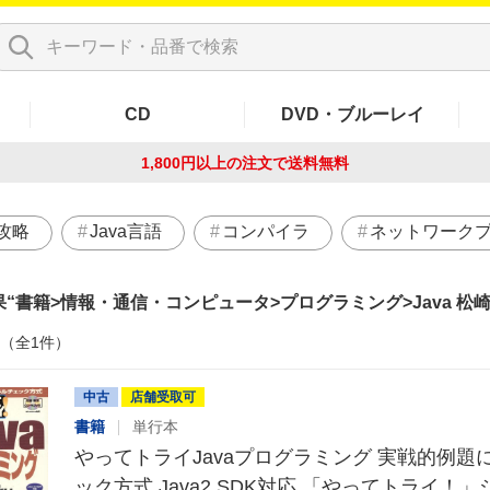
CD
DVD・ブルーレイ
1,800円以上の注文で
送料無料
攻略
Java言語
コンパイラ
ネットワーク
果
書籍>情報・通信・コンピュータ>プログラミング>Java 松
件（全1件）
中古
店舗受取可
書籍
単行本
やってトライJavaプログラミング 実戦的例題
ック方式 Java2 SDK対応 「やってトライ！