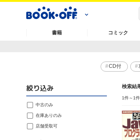
書籍
コミック
CD付
絞り込み
検索結
1件～1
中古のみ
在庫ありのみ
店舗受取可