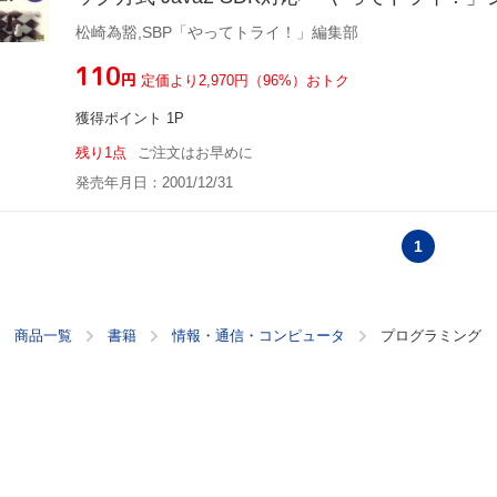
松崎為豁,SBP「やってトライ！」編集部
¥110
円
定価より2,970円（96%）おトク
獲得ポイント 1P
残り1点
ご注文はお早めに
発売年月日：2001/12/31
1
商品一覧
書籍
情報・通信・コンピュータ
プログラミング