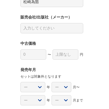
販売会社/出版社（メーカー）
中古価格
〜
円
発売年月
セットは対象外となります
年
月〜
年
月まで