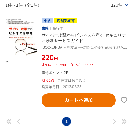
1件～1件（全1件）
120件
中古
店舗受取可
書籍
単行本
サイバー攻撃からビジネスを守る セキュリテ
ィ診断サービスガイド
ISOG-JJNSA,人見友章,平松寛代,守谷学,武智洋,満永拓邦,国分裕,大河内智秀
¥220
円
定価より1,760円（88%）おトク
獲得ポイント 2P
残り1点
ご注文はお早めに
発売年月日：2013/02/23
カートへ追加
1