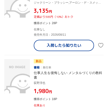
ジャクリーン・ブラッシー,アーロン・デ・スメット,ミヒール・クルイト,角井宏行,久家紀子
¥3,135
円
定価より385円（10%）おトク
獲得ポイント 28P
在庫なし
発売年月日：2026/08/11
入荷したら
知りたい
新品
書籍
単行本
仕事人生を後悔しない メンタルづくりの教科
書
荻野淳也
¥1,980
円
獲得ポイント 18P
在庫あり