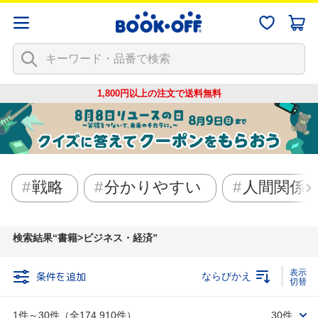
1,800円以上の注文で
送料無料
戦略
分かりやすい
人間関係
検索結果
書籍>ビジネス・経済
条件を追加
ならびかえ
1件～30件（全174,910件）
30件