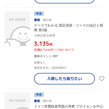
中古
書籍
単行本
ケースでわかる 固定資産・リースの会計と税
務 第2版
小林正和,石井亮
¥3,135
円
定価より495円（13%）おトク
獲得ポイント 28P
在庫なし
発売年月日：2026/08/17
入荷したら
知りたい
中古
書籍
単行本
ドイツ世襲財産問題の考察 プロイセンを中心