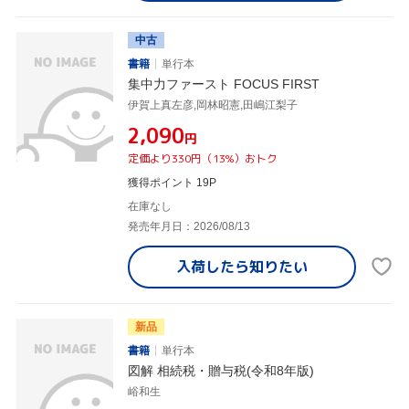
中古
書籍
単行本
集中力ファースト FOCUS FIRST
伊賀上真左彦,岡林昭憲,田嶋江梨子
¥2,090
円
定価より330円（13%）おトク
獲得ポイント 19P
在庫なし
発売年月日：2026/08/13
入荷したら
知りたい
新品
書籍
単行本
図解 相続税・贈与税(令和8年版)
峪和生