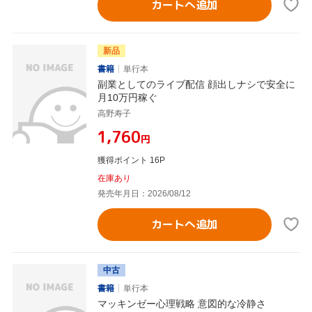
カートへ追加
新品
書籍
単行本
副業としてのライブ配信 顔出しナシで安全に
月10万円稼ぐ
高野寿子
¥1,760
円
獲得ポイント 16P
在庫あり
発売年月日：2026/08/12
カートへ追加
中古
書籍
単行本
マッキンゼー心理戦略 意図的な冷静さ