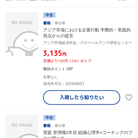
中古
書籍
単行本
アジア市場における企業行動 学際的・実践的
視点からの提言
アジア市場経済学会・グローバルアジア研究センター
¥3,135
円
定価より165円（5%）おトク
獲得ポイント 28P
在庫なし
発売年月日：2026/08/21
入荷したら
知りたい
中古
書籍
単行本
実践 管理職1年目 組織心理学×コーチングのプ