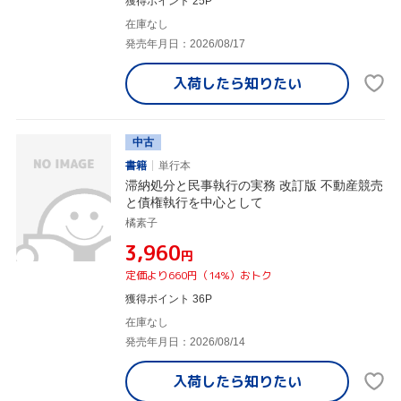
獲得ポイント 25P
在庫なし
発売年月日：2026/08/17
入荷したら
知りたい
中古
書籍
単行本
滞納処分と民事執行の実務 改訂版 不動産競売
と債権執行を中心として
橘素子
¥3,960
円
定価より660円（14%）おトク
獲得ポイント 36P
在庫なし
発売年月日：2026/08/14
入荷したら
知りたい