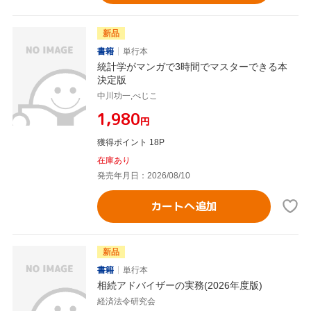
新品
書籍
単行本
統計学がマンガで3時間でマスターできる本
決定版
中川功一,べじこ
¥1,980
円
獲得ポイント 18P
在庫あり
発売年月日：2026/08/10
カートへ追加
新品
書籍
単行本
相続アドバイザーの実務(2026年度版)
経済法令研究会