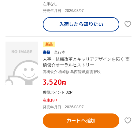
在庫なし
発売年月日：2026/08/07
入荷したら
知りたい
新品
書籍
単行本
人事・組織改革とキャリアデザインを拓く 高
橋俊介オーラルヒストリー
高橋俊介,梅崎修,島西智輝,南雲智映
¥3,520
円
獲得ポイント 32P
在庫あり
発売年月日：2026/08/07
カートへ追加