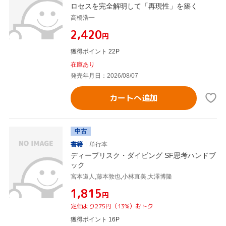
ロセスを完全解明して「再現性」を築く
高橋浩一
¥2,420
円
獲得ポイント 22P
在庫あり
発売年月日：2026/08/07
カートへ追加
中古
書籍
単行本
ディープリスク・ダイビング SF思考ハンドブ
ック
宮本道人,藤本敦也,小林直美,大澤博隆
¥1,815
円
定価より275円（13%）おトク
獲得ポイント 16P