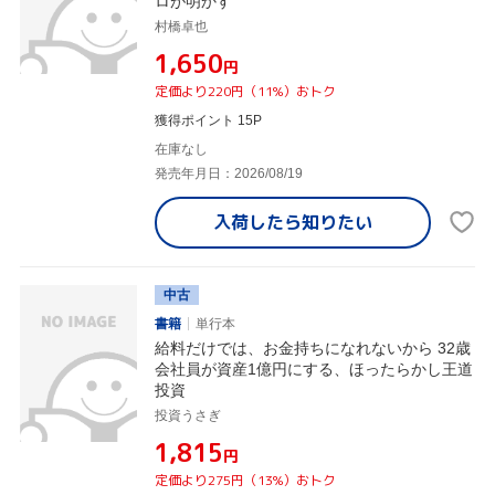
ロが明かす
村橋卓也
¥1,650
円
定価より220円（11%）おトク
獲得ポイント 15P
在庫なし
発売年月日：2026/08/19
入荷したら
知りたい
中古
書籍
単行本
給料だけでは、お金持ちになれないから 32歳
会社員が資産1億円にする、ほったらかし王道
投資
投資うさぎ
¥1,815
円
定価より275円（13%）おトク