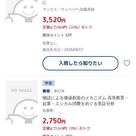
に
マックス・ウェーバー,加藤房雄
¥3,520
円
定価より880円（20%）おトク
獲得ポイント 32P
在庫なし
発売年月日：2026/08/17
入荷したら
知りたい
中古
書籍
単行本
物語による価値創造のメカニズム 高等教育・
起業・エシカル消費をめぐる実証分析
金森剛
¥2,750
円
定価より249円（8%）おトク