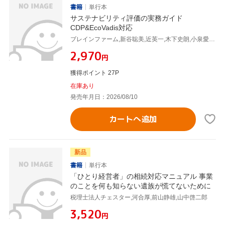
書籍
単行本
サステナビリティ評価の実務ガイド
CDP&EcoVadis対応
ブレインファーム,新谷聡美,近英一,木下史朗,小泉愛佳,海﨑一洋,望月信利,三浦洋一
¥2,970
円
獲得ポイント 27P
在庫あり
発売年月日：2026/08/10
カートへ追加
新品
書籍
単行本
「ひとり経営者」の相続対応マニュアル 事業
のことを何も知らない遺族が慌てないために
税理士法人チェスター,河合厚,前山静雄,山中啓二郎
¥3,520
円