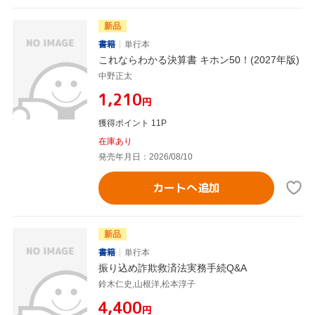
新品
書籍
単行本
これならわかる決算書 キホン50！(2027年版)
中野正太
¥1,210
円
獲得ポイント 11P
在庫あり
発売年月日：2026/08/10
カートへ追加
新品
書籍
単行本
振り込め詐欺救済法実務手続Q&A
鈴木仁史,山根洋,松本淳子
¥4,400
円