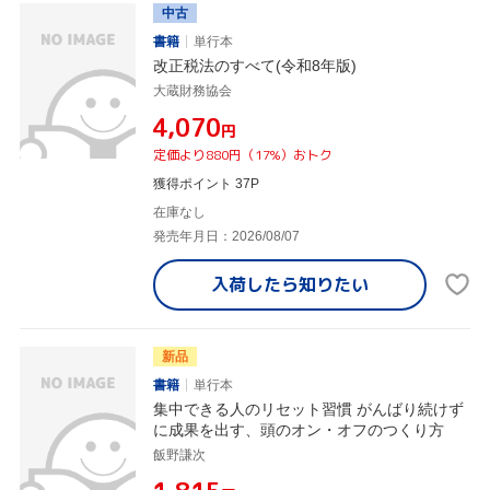
中古
書籍
単行本
改正税法のすべて(令和8年版)
大蔵財務協会
¥4,070
円
定価より880円（17%）おトク
獲得ポイント 37P
在庫なし
発売年月日：2026/08/07
入荷したら
知りたい
新品
書籍
単行本
集中できる人のリセット習慣 がんばり続けず
に成果を出す、頭のオン・オフのつくり方
飯野謙次