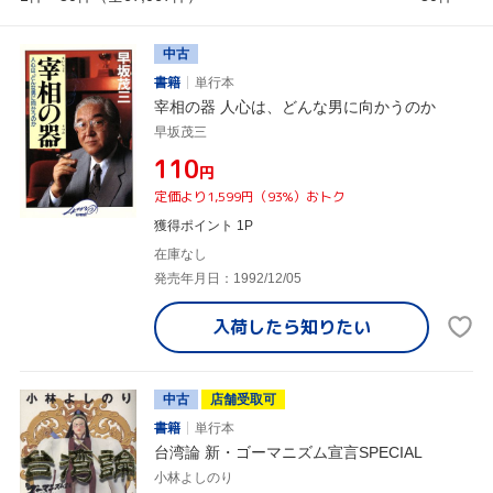
中古
書籍
単行本
宰相の器 人心は、どんな男に向かうのか
早坂茂三
¥110
円
定価より1,599円（93%）おトク
獲得ポイント 1P
在庫なし
発売年月日：1992/12/05
入荷したら
知りたい
中古
店舗受取可
書籍
単行本
台湾論 新・ゴーマニズム宣言SPECIAL
小林よしのり