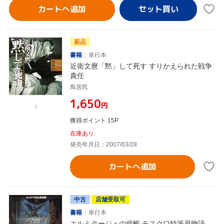
カートへ追加
新品
書籍
単行本
近衛文麿「黙」して死す すりかえられた戦争
責任
鳥居民
¥1,650
円
獲得ポイント 15P
在庫あり
発売年月日：2007/03/28
カートへ追加
中古
店舗受取可
書籍
単行本
エルミタージュの緞帳 モスクワ特派員物語