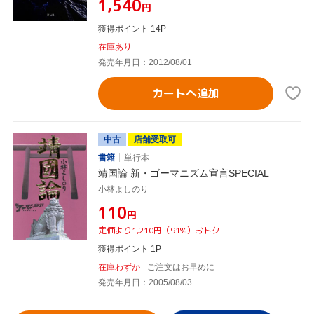
¥1,540
円
獲得ポイント 14P
在庫あり
発売年月日：2012/08/01
カートへ追加
中古
店舗受取可
書籍
単行本
靖国論 新・ゴーマニズム宣言SPECIAL
小林よしのり
¥110
円
定価より1,210円（91%）おトク
獲得ポイント 1P
在庫わずか
ご注文はお早めに
発売年月日：2005/08/03