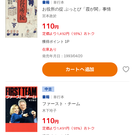
書籍
単行本
お役所の掟 ぶっとび「霞が関」事情
宮本政於
¥110
円
定価より1,492円（93%）おトク
獲得ポイント 1P
在庫あり
発売年月日：1993/04/20
カートへ追加
中古
書籍
単行本
ファースト・チーム
木下玲子
¥110
円
定価より1,491円（93%）おトク