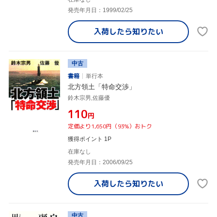
発売年月日：1999/02/25
入荷したら
知りたい
中古
書籍
単行本
北方領土「特命交渉」
鈴木宗男,佐藤優
¥110
円
定価より1,650円（93%）おトク
獲得ポイント 1P
在庫なし
発売年月日：2006/09/25
入荷したら
知りたい
中古