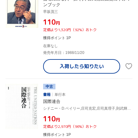
ンブック
早坂茂三
¥110
円
定価より1,320円（92%）おトク
獲得ポイント 1P
在庫なし
発売年月日：1988/11/20
入荷したら
知りたい
中古
書籍
単行本
国際連合
シドニー・D.ベイリー,庄司克宏,庄司真理子,則武輝幸,渡部茂己
¥110
円
定価より2,970円（96%）おトク
獲得ポイント 1P