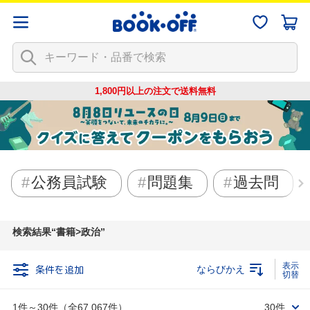
1,800円以上の注文で
送料無料
公務員試験
問題集
過去問
検索結果
書籍>政治
条件を追加
ならびかえ
1件～30件（全67,067件）
30件