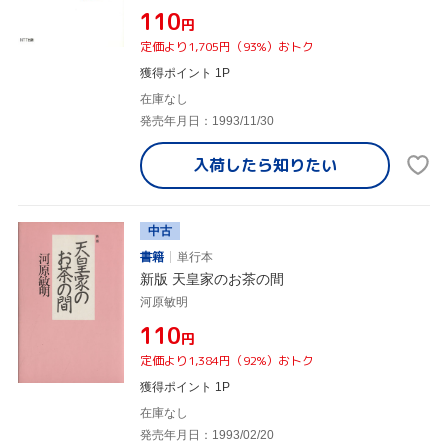
¥110
円
定価より1,705円（93%）おトク
獲得ポイント 1P
在庫なし
発売年月日：1993/11/30
入荷したら
知りたい
中古
書籍
単行本
新版 天皇家のお茶の間
河原敏明
¥110
円
定価より1,384円（92%）おトク
獲得ポイント 1P
在庫なし
発売年月日：1993/02/20