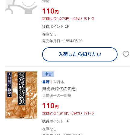
仲衛
¥110
円
定価より1,279円（92%）おトク
獲得ポイント 1P
在庫なし
発売年月日：1994/06/20
入荷したら
知りたい
中古
書籍
単行本
無党派時代の知恵
大前研一の一新塾
¥110
円
定価より1,919円（94%）おトク
獲得ポイント 1P
在庫なし