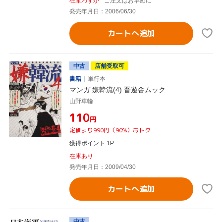
在庫わずか
ご注文はお早めに
発売年月日：2006/06/30
カートへ追加
中古
店舗受取可
書籍
単行本
マンガ 嫌韓流(4) 晋遊舎ムック
山野車輪
¥110
円
定価より990円（90%）おトク
獲得ポイント 1P
在庫あり
発売年月日：2009/04/30
カートへ追加
中古