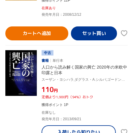
獲得ポイント 12P
在庫あり
発売年月日：2008/12/12
カートへ追加
中古
書籍
単行本
人口から読み解く国家の興亡 2020年の米欧中
印露と日本
スーザン・ヨシハラ,ダグラス・A.シルバ,ゴードン・G.チャン,米山伸郎,スーザンヨシハラ,ダグラス・A.シルバ,ゴードン・G.チャン,米山伸郎
¥110
円
定価より1,980円（94%）おトク
獲得ポイント 1P
在庫なし
発売年月日：2013/09/21
入荷したら
知りたい