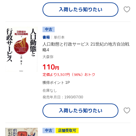
入荷したら
知りたい
中古
書籍
単行本
人口動態と行政サービス 21世紀の地方自治戦
略4
大森弥
¥110
円
定価より3,307円（96%）おトク
獲得ポイント 1P
在庫なし
発売年月日：1993/07/30
入荷したら
知りたい
中古
店舗受取可