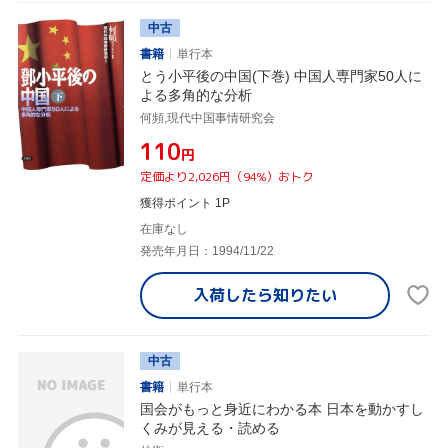
中古
書籍
単行本
とう小平後の中国(下巻) 中国人専門家50人に
よる多角的な分析
何頻,現代中国事情研究会
¥110
円
定価より2,026円（94%）おトク
獲得ポイント 1P
在庫なし
発売年月日：1994/11/22
入荷したら
知りたい
中古
書籍
単行本
国会がもっと身近にわかる本 日本を動かすし
くみが見える・読める