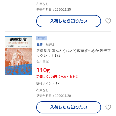
在庫なし
発売年月日：1990/11/25
入荷したら
知りたい
中古
書籍
単行本
選挙制度 ほんとうはどう改革すべきか 岩波ブ
ックレット172
石川真澄
¥110
円
定価より264円（70%）おトク
獲得ポイント 1P
在庫なし
発売年月日：1990/11/20
入荷したら
知りたい