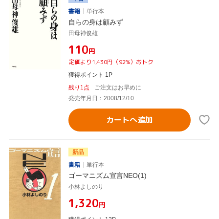
書籍
単行本
自らの身は顧みず
田母神俊雄
¥110
円
定価より1,430円（92%）おトク
獲得ポイント 1P
残り1点
ご注文はお早めに
発売年月日：2008/12/10
カートへ追加
新品
書籍
単行本
ゴーマニズム宣言NEO(1)
小林よしのり
¥1,320
円