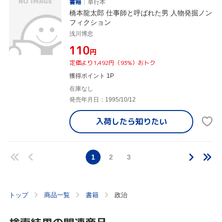
書籍
単行本
橋本龍太郎 仕事師と呼ばれた男 人物発掘ノン
フィクション
浅川博忠
¥110
円
定価より1,492円（93%）おトク
獲得ポイント 1P
在庫なし
発売年月日：1995/10/12
入荷したら
知りたい
1
2
3
トップ
商品一覧
書籍
政治