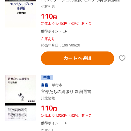
小林和男
¥110
円
定価より1,430円（92%）おトク
獲得ポイント 1P
在庫あり
発売年月日：1997/09/20
カートへ追加
中古
書籍
単行本
官僚たちの縄張り 新潮選書
川北隆雄
¥110
円
定価より1,320円（92%）おトク
獲得ポイント 1P
在庫なし