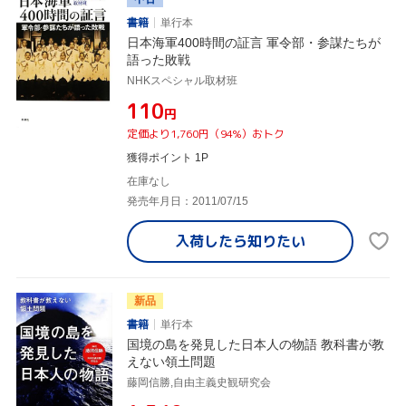
書籍
単行本
日本海軍400時間の証言 軍令部・参謀たちが
語った敗戦
NHKスペシャル取材班
¥110
円
定価より1,760円（94%）おトク
獲得ポイント 1P
在庫なし
発売年月日：2011/07/15
入荷したら
知りたい
新品
書籍
単行本
国境の島を発見した日本人の物語 教科書が教
えない領土問題
藤岡信勝,自由主義史観研究会