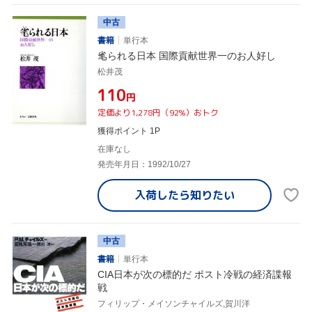
中古
書籍
単行本
毟られる日本 国際貢献世界一のお人好し
松井茂
¥110
円
定価より1,278円（92%）おトク
獲得ポイント 1P
在庫なし
発売年月日：1992/10/27
入荷したら
知りたい
中古
書籍
単行本
CIA日本が次の標的だ ポスト冷戦の経済諜報
戦
フィリップ・メイソンチャイルズ,賀川洋