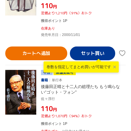
¥110
円
定価より1,210円（91%）おトク
獲得ポイント 1P
在庫あり
発売年月日：2000/11/01
カートへ追加
巻数を指定して
まとめ買いが可能です
中古
店舗受取可
書籍
単行本
後藤田正晴と十二人の総理たち もう鳴らな
い“ゴット・フォン"
佐々淳行
¥110
円
定価より1,870円（94%）おトク
獲得ポイント 1P