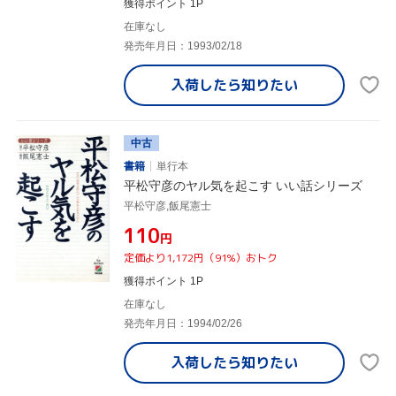
獲得ポイント 1P
在庫なし
発売年月日：1993/02/18
入荷したら
知りたい
中古
書籍
単行本
平松守彦のヤル気を起こす いい話シリーズ
平松守彦,飯尾憲士
¥110
円
定価より1,172円（91%）おトク
獲得ポイント 1P
在庫なし
発売年月日：1994/02/26
入荷したら
知りたい