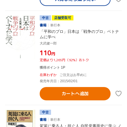
中古
店舗受取可
書籍
単行本
「平和のプロ」日本は「戦争のプロ」ベトナ
ムに学べ
大武健一郎
¥110
円
定価より1,265円（92%）おトク
獲得ポイント 1P
在庫わずか
ご注文はお早めに
発売年月日：2015/02/01
カートへ追加
中古
書籍
単行本
駕篭に乗る人・担ぐ人 自民党裏面史に学ぶ ノ