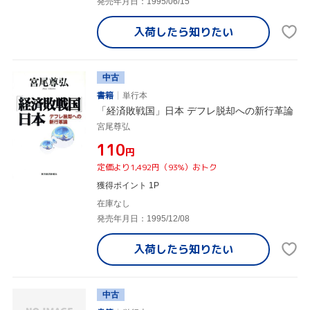
発売年月日：1995/06/15
入荷したら
知りたい
中古
書籍
単行本
「経済敗戦国」日本 デフレ脱却への新行革論
宮尾尊弘
¥110
円
定価より1,492円（93%）おトク
獲得ポイント 1P
在庫なし
発売年月日：1995/12/08
入荷したら
知りたい
中古