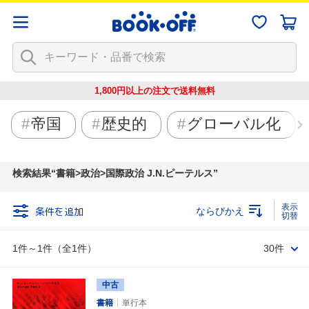
1,800円以上の注文で
送料無料
帝国
歴史的
グローバル化
検索結果
書籍>政治>国際政治 J.N.ピーテルス
条件を追加
ならびかえ
1件～1件（全1件）
30件
中古
書籍
単行本