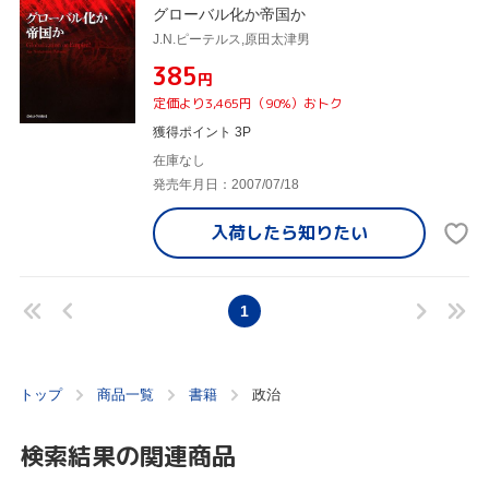
グローバル化か帝国か
J.N.ピーテルス,原田太津男
¥385
円
定価より3,465円（90%）おトク
獲得ポイント 3P
在庫なし
発売年月日：2007/07/18
入荷したら
知りたい
1
トップ
商品一覧
書籍
政治
検索結果の関連商品