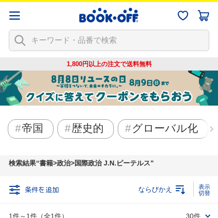
1,800円以上の注文で
送料無料
帝国
歴史的
グローバル化
検索結果
書籍>政治>国際政治 J.N.ピーテルス
条件を追加
ならびかえ
1件～1件（全1件）
30件