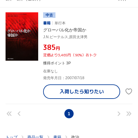
中古
書籍
単行本
グローバル化か帝国か
J.N.ピーテルス,原田太津男
¥385
円
定価より3,465円（90%）おトク
獲得ポイント 3P
在庫なし
発売年月日：2007/07/18
入荷したら
知りたい
1
トップ
商品一覧
書籍
政治