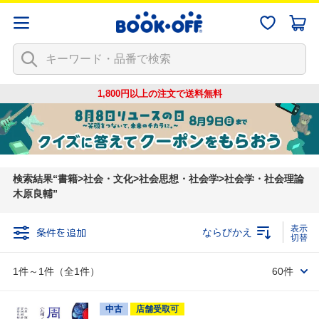
1,800円以上の注文で
送料無料
検索結果
書籍>社会・文化>社会思想・社会学>社会学・社会理論
木原良輔
条件を追加
ならびかえ
1件～1件（全1件）
60件
中古
店舗受取可