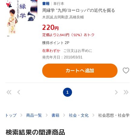
書籍
単行本
周縁学 “九州/ヨーロッパ"の近代を掘る
木原誠,吉岡剛彦,高橋良輔
¥220
円
定価より2,640円（92%）おトク
獲得ポイント 2P
在庫わずか
ご注文はお早めに
発売年月日：2010/03/31
カートへ追加
1
トップ
商品一覧
書籍
社会・文化
社会思想・社会学
検索結果の関連商品