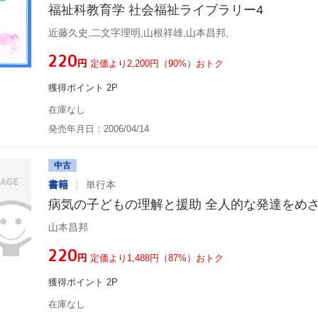
福祉科教育学 社会福祉ライブラリー4
近藤久史,二文字理明,山根祥雄,山本昌邦,
¥220
円
定価より2,200円（90%）おトク
獲得ポイント 2P
在庫なし
発売年月日：2006/04/14
中古
書籍
単行本
病気の子どもの理解と援助 全人的な発達をめ
山本昌邦
¥220
円
定価より1,488円（87%）おトク
獲得ポイント 2P
在庫なし