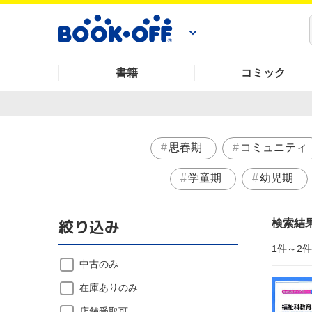
書籍
コミック
思春期
コミュニティ
学童期
幼児期
絞り込み
検索結
1件～2
中古のみ
在庫ありのみ
店舗受取可