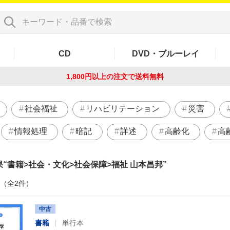
CD
DVD・ブルーレイ
1,800円以上の注文で
送料無料
社会福祉
リハビリテーション
災害
情報処理
暗記
詳述
高齢化
高
果
書籍>社会・文化>社会保障>福祉 山本昌邦
件（全2件）
中古
書籍
単行本