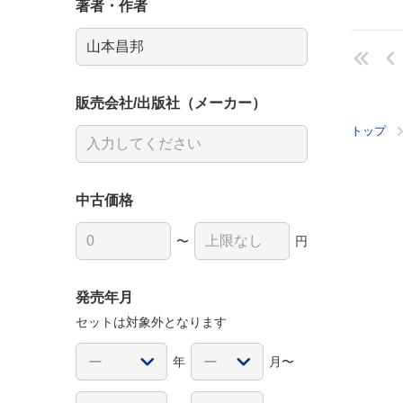
著者・作者
販売会社/出版社（メーカー）
トップ
中古価格
〜
円
発売年月
セットは対象外となります
年
月〜