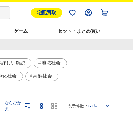
宅配買取
ゲーム
セット・まとめ買い
詳しい解説
地域社会
齢化社会
高齢社会
ならびか
表示件数：
60件
え