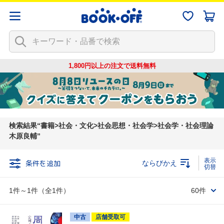
1,800円以上の注文で
送料無料
検索結果
書籍>社会・文化>社会思想・社会学>社会学・社会理論
木原良輔
条件を追加
ならびかえ
1件～1件（全1件）
60件
中古
店舗受取可