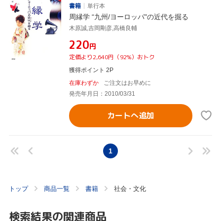
書籍
単行本
周縁学 “九州/ヨーロッパ"の近代を掘る
木原誠,吉岡剛彦,高橋良輔
¥220
円
定価より2,640円（92%）おトク
獲得ポイント 2P
在庫わずか
ご注文はお早めに
発売年月日：2010/03/31
カートへ追加
1
トップ
商品一覧
書籍
社会・文化
検索結果の関連商品