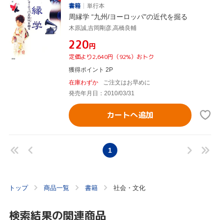
書籍
単行本
周縁学 “九州/ヨーロッパ"の近代を掘る
木原誠,吉岡剛彦,高橋良輔
¥220
円
定価より2,640円（92%）おトク
獲得ポイント 2P
在庫わずか
ご注文はお早めに
発売年月日：2010/03/31
カートへ追加
1
トップ
商品一覧
書籍
社会・文化
検索結果の関連商品