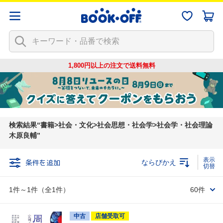
1,800円以上の注文で
送料無料
検索結果
書籍>社会・文化>社会思想・社会学>社会学・社会理論
木原良輔
条件を追加
ならびかえ
1件～1件（全1件）
60件
中古
店舗受取可