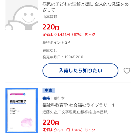
病気の子どもの理解と援助 全人的な発達をめ
ざして
山本昌邦
¥220
円
定価より1,488円（87%）おトク
獲得ポイント 2P
在庫なし
発売年月日：1994/12/10
入荷したら
知りたい
中古
書籍
単行本
福祉科教育学 社会福祉ライブラリー4
近藤久史,二文字理明,山根祥雄,山本昌邦,
¥220
円
定価より2,200円（90%）おトク