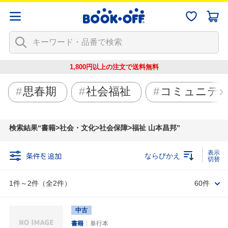
1,800円以上の注文で
送料無料
思春期
社会福祉
コミュニテ
検索結果
書籍>社会・文化>社会保障>福祉 山本昌邦
条件を追加
ならびかえ
1件～2件（全2件）
60件
中古
書籍
単行本