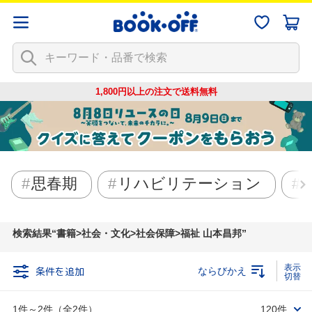
1,800円以上の注文で
送料無料
思春期
リハビリテーション
検索結果
書籍>社会・文化>社会保障>福祉 山本昌邦
条件を追加
ならびかえ
1件～2件（全2件）
120件