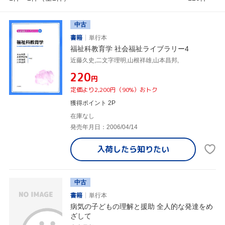
中古
書籍
単行本
福祉科教育学 社会福祉ライブラリー4
近藤久史,二文字理明,山根祥雄,山本昌邦,
¥220
円
定価より2,200円（90%）おトク
獲得ポイント 2P
在庫なし
発売年月日：2006/04/14
入荷したら
知りたい
中古
書籍
単行本
病気の子どもの理解と援助 全人的な発達をめ
ざして