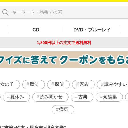
CD
DVD・ブルーレイ
1,800円以上の注文で
送料無料
女の子
魔法
探偵
家族
読みやすい
夏休み
読み聞かせ
古典
短編集
病気
果
書籍>絵本・児童書>児童文学