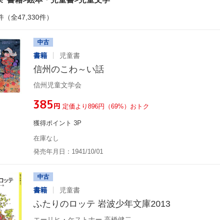
件（全47,330件）
中古
書籍
児童書
信州のこわ～い話
信州児童文学会
¥385
円
定価より896円（69%）おトク
獲得ポイント 3P
在庫なし
発売年月日：1941/10/01
中古
書籍
児童書
ふたりのロッテ 岩波少年文庫2013
エーリヒ・ケストナー,高橋健二