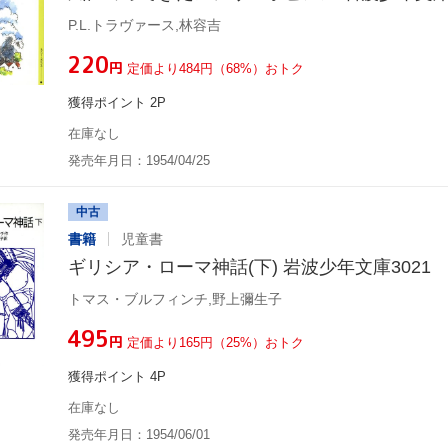
P.L.トラヴァース,林容吉
¥220
円
定価より484円（68%）おトク
獲得ポイント 2P
在庫なし
発売年月日：1954/04/25
中古
書籍
児童書
ギリシア・ローマ神話(下) 岩波少年文庫3021
トマス・ブルフィンチ,野上彌生子
¥495
円
定価より165円（25%）おトク
獲得ポイント 4P
在庫なし
発売年月日：1954/06/01