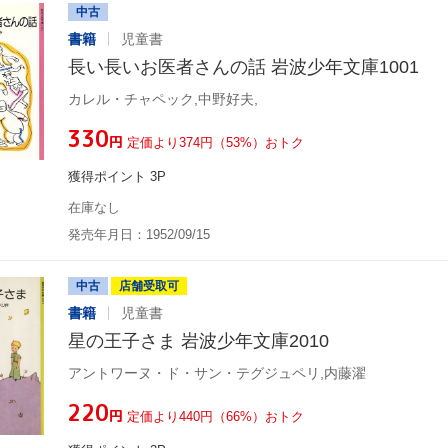
中古
書籍
児童書
長い長いお医者さんの話 岩波少年文庫1001
カレル・チャペック,中野好夫,
¥330
円
定価より374円（53%）おトク
獲得ポイント 3P
在庫なし
発売年月日：1952/09/15
中古
店舗受取可
書籍
児童書
星の王子さま 岩波少年文庫2010
アントワーヌ・ド・サン・テグジュペリ,内藤濯
¥220
円
定価より440円（66%）おトク