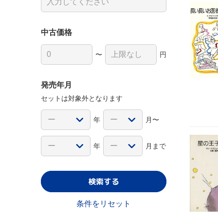
中古価格
〜
円
発売年月
セットは対象外となります
年
月〜
年
月まで
検索する
条件をリセット