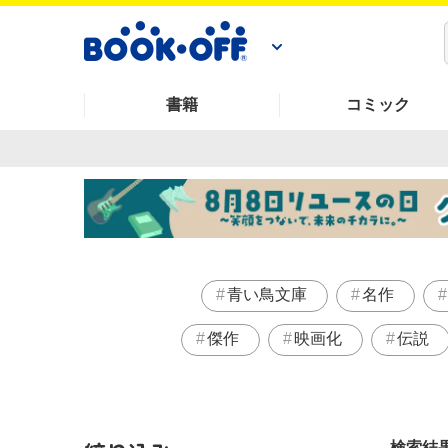
書籍
コミック
青い鳥文庫
名作
傑作
映画化
伝説
検索結