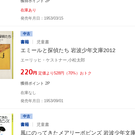
獲得ポイント 2P
在庫あり
発売年月日：1953/03/15
中古
書籍
児童書
エミールと探偵たち 岩波少年文庫2012
エーリッヒ・ケストナー,小松太郎
¥220
円
定価より528円（70%）おトク
獲得ポイント 2P
在庫なし
発売年月日：1953/09/01
中古
書籍
児童書
風にのってきたメアリーポピンズ 岩波少年文庫2