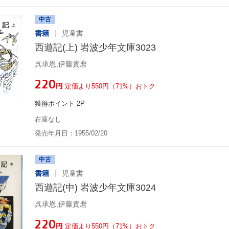
中古
書籍
児童書
西遊記(上) 岩波少年文庫3023
呉承恩,伊藤貴麿
¥220
円
定価より550円（71%）おトク
獲得ポイント 2P
在庫なし
発売年月日：1955/02/20
中古
書籍
児童書
西遊記(中) 岩波少年文庫3024
呉承恩,伊藤貴麿
¥220
円
定価より550円（71%）おトク