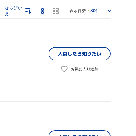
ならびか
表示件数：
30件
え
入荷したら
知りたい
お気に入り追加