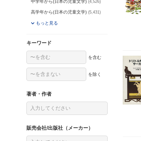
中学年から(日本の児童文学)
(4,526)
高学年から(日本の児童文学)
(5,431)
もっと見る
キーワード
を含む
を除く
著者・作者
販売会社/出版社（メーカー）