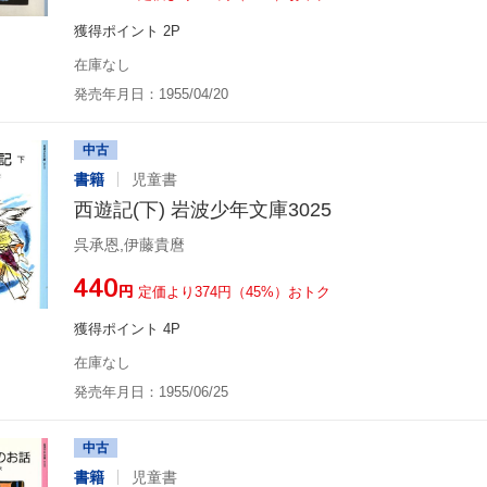
獲得ポイント 2P
在庫なし
発売年月日：1955/04/20
中古
書籍
児童書
西遊記(下) 岩波少年文庫3025
呉承恩,伊藤貴麿
¥440
円
定価より374円（45%）おトク
獲得ポイント 4P
在庫なし
発売年月日：1955/06/25
中古
書籍
児童書