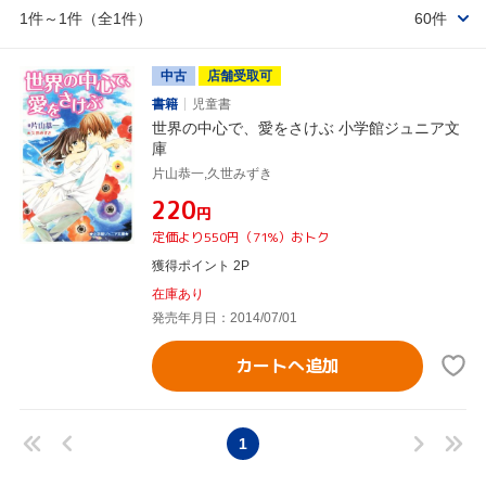
1件～1件（全1件）
60件
中古
店舗受取可
書籍
児童書
世界の中心で、愛をさけぶ 小学館ジュニア文
庫
片山恭一,久世みずき
¥220
円
定価より550円（71%）おトク
獲得ポイント 2P
在庫あり
発売年月日：2014/07/01
カートへ追加
1