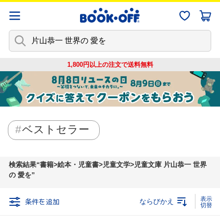
1,800円以上の注文で
送料無料
ベストセラー
検索結果
書籍>絵本・児童書>児童文学>児童文庫 片山恭一 世界
の 愛を
条件を追加
ならびかえ