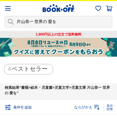
1,800円以上の注文で
送料無料
ベストセラー
検索結果
書籍>絵本・児童書>児童文学>児童文庫 片山恭一 世界
の 愛を
条件を追加
ならびかえ