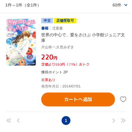
1件～1件（全1件）
60件
中古
店舗受取可
書籍
児童書
世界の中心で、愛をさけぶ 小学館ジュニア文
庫
片山恭一,久世みずき
¥220
円
定価より550円（71%）おトク
獲得ポイント 2P
在庫あり
発売年月日：2014/07/01
カートへ追加
1