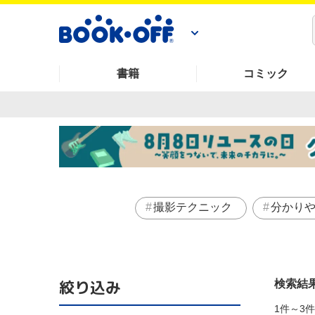
書籍
コミック
撮影テクニック
分かり
絞り込み
検索結
1件～3