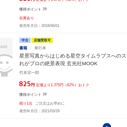
獲得ポイント 7P
在庫あり
発売年月日：2018/06/01
中古
店舗受取可
書籍
単行本
星景写真からはじめる星空タイムラプスへのス
れがプロの絶景表現 玄光社MOOK
竹本宗一郎
¥825
円
定価より1,375円（62%）おトク
獲得ポイント 7P
残り1点
ご注文はお早めに
発売年月日：2021/03/29