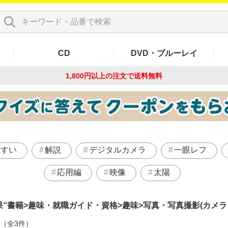
CD
DVD・ブルーレイ
1,800円以上の注文で
送料無料
やすい
解説
デジタルカメラ
一眼レフ
応用編
映像
太陽
果
書籍>趣味・就職ガイド・資格>趣味>写真・写真撮影(カメラ
件（全3件）