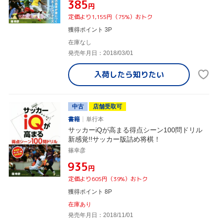
¥385
円
定価より1,155円（75%）おトク
獲得ポイント 3P
在庫なし
発売年月日：2018/03/01
入荷したら
知りたい
中古
店舗受取可
書籍
単行本
サッカーiQが高まる得点シーン100問ドリル
新感覚!!サッカー版詰め将棋！
篠幸彦
¥935
円
定価より605円（39%）おトク
獲得ポイント 8P
在庫あり
発売年月日：2018/11/01