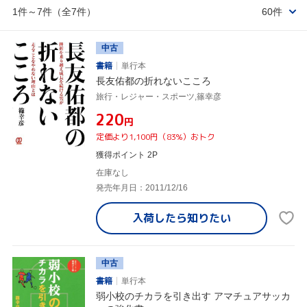
1件～7件（全7件）
60件
中古
書籍
単行本
長友佑都の折れないこころ
旅行・レジャー・スポーツ,篠幸彦
¥220
円
定価より1,100円（83%）おトク
獲得ポイント 2P
在庫なし
発売年月日：2011/12/16
入荷したら
知りたい
中古
書籍
単行本
弱小校のチカラを引き出す アマチュアサッカ