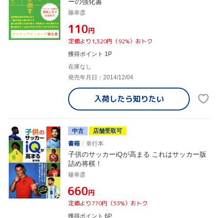
ーの強化書
篠幸彦
¥110
円
定価より1,320円（92%）おトク
獲得ポイント 1P
在庫なし
発売年月日：2014/12/04
入荷したら
知りたい
中古
店舗受取可
書籍
単行本
子供のサッカーiQが高まる これはサッカー版
詰め将棋！
篠幸彦
¥660
円
定価より770円（53%）おトク
獲得ポイント 6P