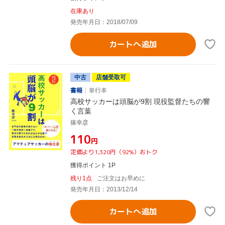
在庫あり
発売年月日：2018/07/09
カートへ追加
中古
店舗受取可
書籍
単行本
高校サッカーは頭脳が9割 現役監督たちの響
く言葉
篠幸彦
¥110
円
定価より1,320円（92%）おトク
獲得ポイント 1P
残り1点
ご注文はお早めに
発売年月日：2013/12/14
カートへ追加