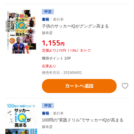
中古
書籍
単行本
子供のサッカーiQがグングン高まる
篠幸彦
¥1,155
円
定価より275円（19%）おトク
獲得ポイント 10P
在庫あり
発売年月日：2019/04/01
カートへ追加
中古
書籍
単行本
100問の“実践ドリル"でサッカーIQが高まる
篠幸彦