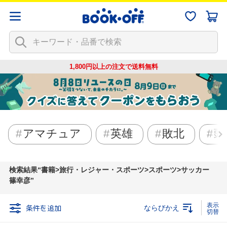
1,800円以上の注文で
送料無料
アマチュア
英雄
敗北
頭
検索結果
書籍>旅行・レジャー・スポーツ>スポーツ>サッカー
篠幸彦
条件を追加
ならびかえ