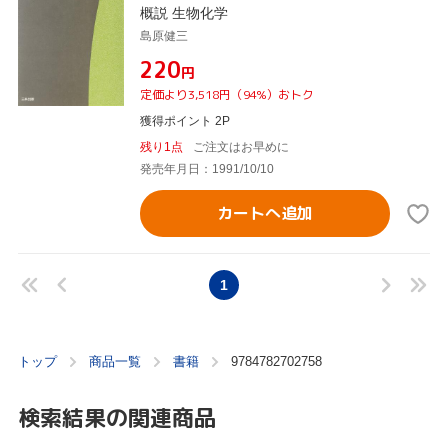
概説 生物化学
島原健三
¥220
円
定価より3,518円（94%）おトク
獲得ポイント 2P
残り1点
ご注文はお早めに
発売年月日：1991/10/10
カートへ追加
1
トップ
商品一覧
書籍
9784782702758
検索結果の関連商品