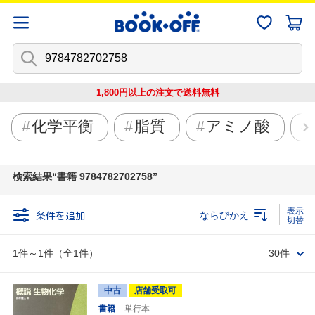
1,800円以上の注文で
送料無料
化学平衡
脂質
アミノ酸
検索結果
書籍 9784782702758
条件を追加
ならびかえ
1件～1件（全1件）
30件
中古
店舗受取可
書籍
単行本