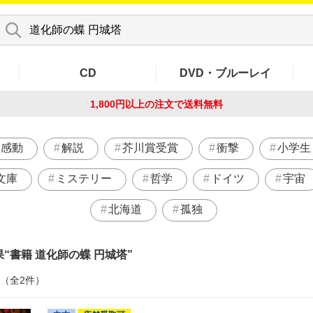
CD
DVD・ブルーレイ
1,800円以上の注文で
送料無料
感動
解説
芥川賞受賞
衝撃
小学生
文庫
ミステリー
哲学
ドイツ
宇宙
北海道
孤独
果
書籍 道化師の蝶 円城塔
件（全2件）