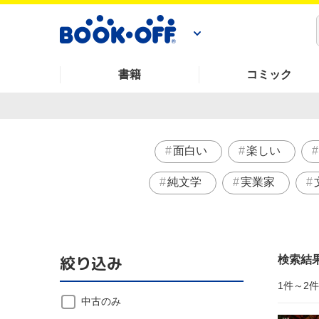
書籍
コミック
面白い
楽しい
純文学
実業家
絞り込み
検索結
1件～2
中古のみ