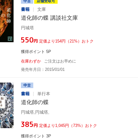
中古
店舗受取可
書籍
文庫
道化師の蝶 講談社文庫
円城塔
¥550
円
定価より154円（21%）おトク
獲得ポイント 5P
在庫わずか
ご注文はお早めに
発売年月日：2015/01/01
中古
書籍
単行本
道化師の蝶
円城塔,円城塔,
¥385
円
定価より1,045円（73%）おトク
獲得ポイント 3P