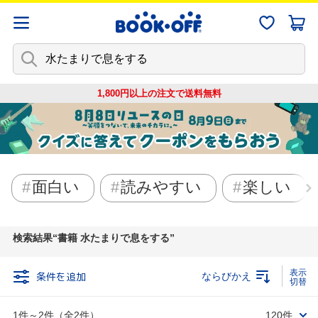
1,800円以上の注文で
送料無料
面白い
読みやすい
楽しい
検索結果
書籍 水たまりで息をする
条件を追加
ならびかえ
1件～2件（全2件）
120件