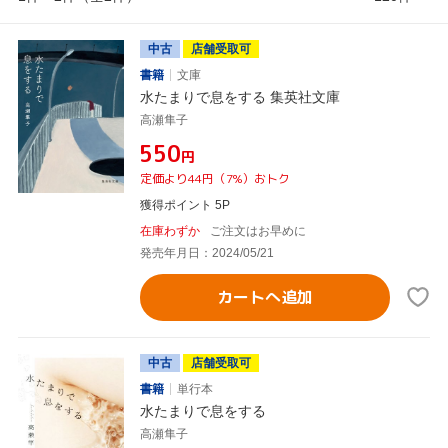
中古
店舗受取可
書籍
文庫
水たまりで息をする 集英社文庫
高瀬隼子
¥550
円
定価より44円（7%）おトク
獲得ポイント 5P
在庫わずか
ご注文はお早めに
発売年月日：2024/05/21
カートへ追加
中古
店舗受取可
書籍
単行本
水たまりで息をする
高瀬隼子