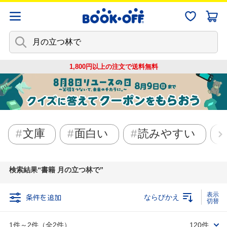
1,800円以上の注文で
送料無料
文庫
面白い
読みやすい
検索結果
書籍 月の立つ林で
条件を追加
ならびかえ
1件～2件（全2件）
120件