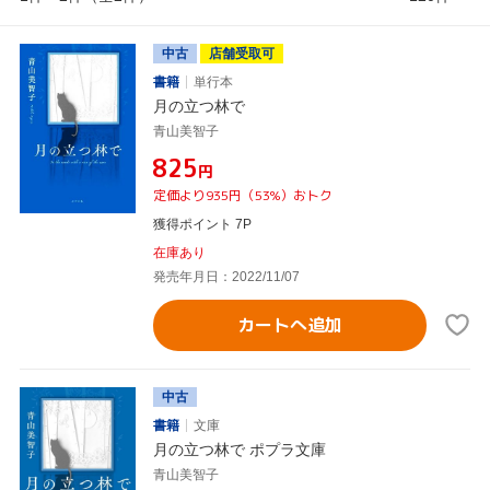
中古
店舗受取可
書籍
単行本
月の立つ林で
青山美智子
¥825
円
定価より935円（53%）おトク
獲得ポイント 7P
在庫あり
発売年月日：2022/11/07
カートへ追加
中古
書籍
文庫
月の立つ林で ポプラ文庫
青山美智子