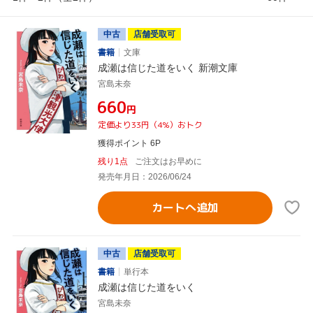
中古
店舗受取可
書籍
文庫
成瀬は信じた道をいく 新潮文庫
宮島未奈
¥660
円
定価より33円（4%）おトク
獲得ポイント 6P
残り1点
ご注文はお早めに
発売年月日：2026/06/24
カートへ追加
中古
店舗受取可
書籍
単行本
成瀬は信じた道をいく
宮島未奈