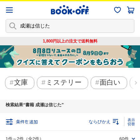
1,800円以上の注文で
送料無料
文庫
ミステリー
面白い
検索結果
書籍 成瀬は信じた
条件を追加
ならびかえ
1件～2件（全2件）
60件