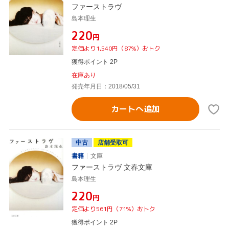
ファーストラヴ
島本理生
¥220
円
定価より1,540円（87%）おトク
獲得ポイント 2P
在庫あり
発売年月日：2018/05/31
カートへ追加
中古
店舗受取可
書籍
文庫
ファーストラヴ 文春文庫
島本理生
¥220
円
定価より561円（71%）おトク
獲得ポイント 2P