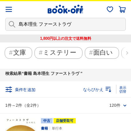
1,800円以上の注文で
送料無料
文庫
ミステリー
面白い
検索結果
書籍 島本理生 ファーストラヴ
条件を追加
ならびかえ
1件～2件（全2件）
120件
中古
店舗受取可
書籍
単行本