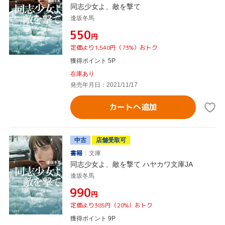
同志少女よ、敵を撃て
逢坂冬馬
¥550
円
定価より1,540円（73%）おトク
獲得ポイント 5P
在庫あり
発売年月日：2021/11/17
カートへ追加
中古
店舗受取可
書籍
文庫
同志少女よ、敵を撃て ハヤカワ文庫JA
逢坂冬馬
¥990
円
定価より385円（28%）おトク
獲得ポイント 9P