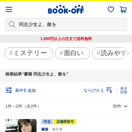
1,800円以上の注文で
送料無料
ミステリー
面白い
読みやす
検索結果
書籍 同志少女よ、敵を
条件を追加
ならびかえ
1件～2件（全2件）
30件
中古
店舗受取可
書籍
単行本