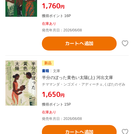
¥1,760
円
獲得ポイント 16P
在庫あり
発売年月日：2026/06/08
カートへ追加
新品
書籍
文庫
半分のぼった黄色い太陽(上) 河出文庫
チママンダ・ンゴズィ・アディーチェ,くぼたのぞみ
¥1,650
円
獲得ポイント 15P
在庫あり
発売年月日：2026/06/08
カートへ追加