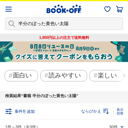
1,800円以上の注文で
送料無料
面白い
読みやすい
楽しい
検索結果
書籍 半分のぼった黄色い太陽
条件を追加
ならびかえ
1件～3件（全3件）
30件