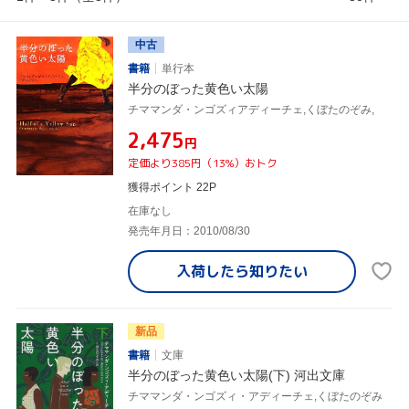
中古
書籍
単行本
半分のぼった黄色い太陽
チママンダ・ンゴズィアディーチェ,くぼたのぞみ,
¥2,475
円
定価より385円（13%）おトク
獲得ポイント 22P
在庫なし
発売年月日：2010/08/30
入荷したら
知りたい
新品
書籍
文庫
半分のぼった黄色い太陽(下) 河出文庫
チママンダ・ンゴズィ・アディーチェ,くぼたのぞみ