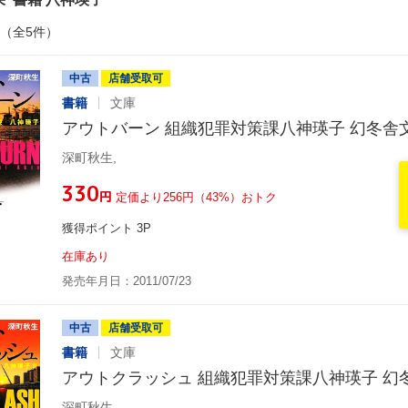
件（全5件）
中古
店舗受取可
書籍
文庫
アウトバーン 組織犯罪対策課八神瑛子 幻冬舎
深町秋生,
¥330
円
定価より256円（43%）おトク
獲得ポイント 3P
在庫あり
発売年月日：2011/07/23
中古
店舗受取可
書籍
文庫
アウトクラッシュ 組織犯罪対策課八神瑛子 幻
深町秋生,