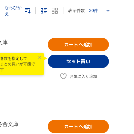
ならびか
表示件数：
30件
え
文庫
カートへ追加
巻数を指定して
まとめ買いが可能で
す
お気に入り追加
冬舎文庫
カートへ追加