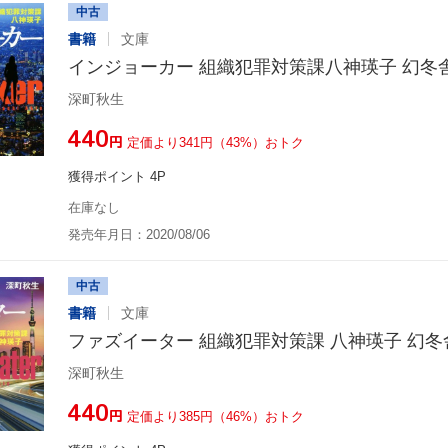
中古
書籍
文庫
インジョーカー 組織犯罪対策課八神瑛子 幻冬
深町秋生
¥440
円
定価より341円（43%）おトク
獲得ポイント 4P
在庫なし
発売年月日：2020/08/06
中古
書籍
文庫
ファズイーター 組織犯罪対策課 八神瑛子 幻冬
深町秋生
¥440
円
定価より385円（46%）おトク