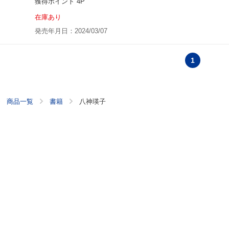
獲得ポイント 4P
在庫あり
発売年月日：2024/03/07
1
商品一覧
書籍
八神瑛子