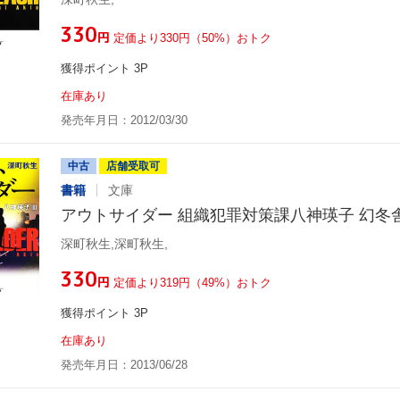
¥330
円
定価より330円（50%）おトク
獲得ポイント 3P
在庫あり
発売年月日：2012/03/30
中古
店舗受取可
書籍
文庫
アウトサイダー 組織犯罪対策課八神瑛子 幻冬
深町秋生,深町秋生,
¥330
円
定価より319円（49%）おトク
獲得ポイント 3P
在庫あり
発売年月日：2013/06/28