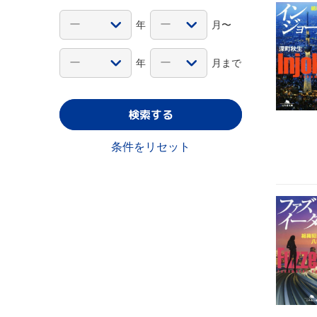
年
月〜
年
月まで
検索する
条件をリセット