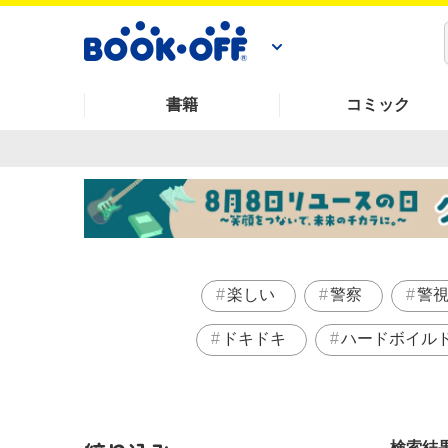
書籍
コミック
楽しい
警察
警
ドキドキ
ハードボイル
検索結