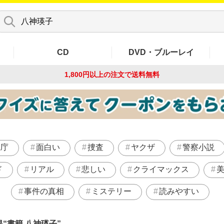
CD
DVD・ブルーレイ
1,800円以上の注文で
送料無料
視庁
面白い
捜査
ヤクザ
警察小説
ド
リアル
悲しい
クライマックス
事件の真相
ミステリー
読みやすい
果
書籍 八神瑛子