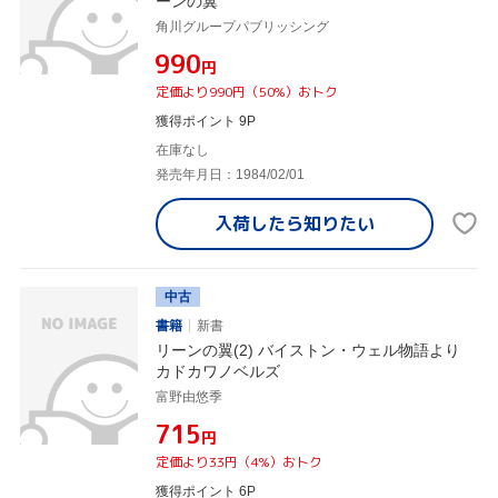
ーンの翼
角川グループパブリッシング
¥990
円
定価より990円（50%）おトク
獲得ポイント 9P
在庫なし
発売年月日：1984/02/01
入荷したら
知りたい
中古
書籍
新書
リーンの翼(2) バイストン・ウェル物語より
カドカワノベルズ
富野由悠季
¥715
円
定価より33円（4%）おトク
獲得ポイント 6P