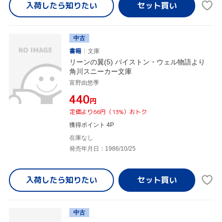
入荷したら
知りたい
中古
書籍
文庫
リーンの翼(5) バイストン・ウェル物語より
角川スニーカー文庫
富野由悠季
¥440
円
定価より66円（13%）おトク
獲得ポイント 4P
在庫なし
発売年月日：1986/10/25
入荷したら
知りたい
中古