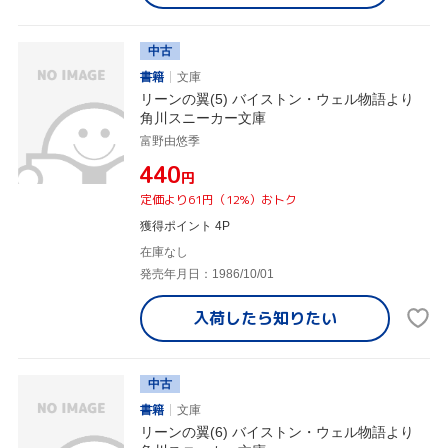
中古
書籍
文庫
リーンの翼(5) バイストン・ウェル物語より
角川スニーカー文庫
富野由悠季
¥440
円
定価より61円（12%）おトク
獲得ポイント 4P
在庫なし
発売年月日：1986/10/01
入荷したら
知りたい
中古
書籍
文庫
リーンの翼(6) バイストン・ウェル物語より