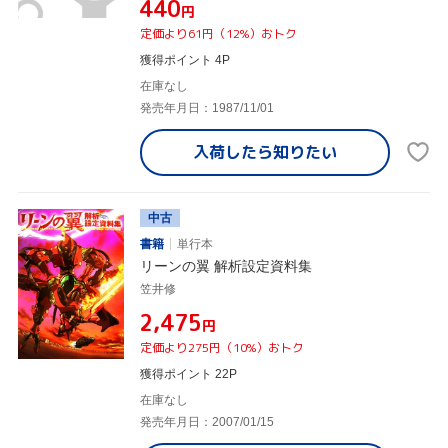
¥440
円
定価より61円（12%）おトク
獲得ポイント 4P
在庫なし
発売年月日：1987/11/01
入荷したら
知りたい
中古
書籍
単行本
リーンの翼 解析設定資料集
笠井修
¥2,475
円
定価より275円（10%）おトク
獲得ポイント 22P
在庫なし
発売年月日：2007/01/15