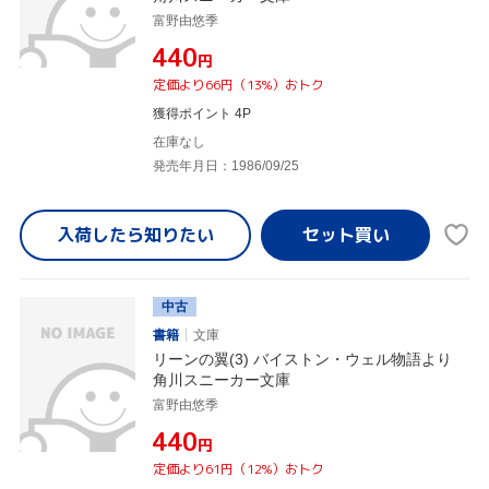
富野由悠季
¥440
円
定価より66円（13%）おトク
獲得ポイント 4P
在庫なし
発売年月日：1986/09/25
入荷したら
知りたい
中古
書籍
文庫
リーンの翼(3) バイストン・ウェル物語より
角川スニーカー文庫
富野由悠季
¥440
円
定価より61円（12%）おトク