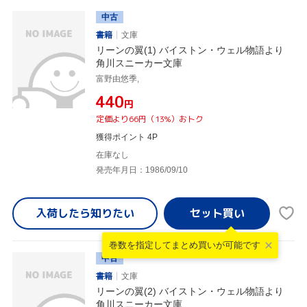
中古
書籍
文庫
リーンの翼(1) バイストン・ウェル物語より
角川スニーカー文庫
富野由悠季,
¥440
円
定価より66円（13%）おトク
獲得ポイント 4P
在庫なし
発売年月日：1986/09/10
入荷したら
知りたい
巻数を指定して
まとめ買いが可能です
中古
書籍
文庫
リーンの翼(2) バイストン・ウェル物語より
角川スニーカー文庫