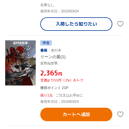
在庫なし
発売年月日：2010/03/24
入荷したら
知りたい
中古
書籍
単行本
リーンの翼(1)
富野由悠季,
¥2,365
円
定価より55円（2%）おトク
獲得ポイント 21P
残り1点
ご注文はお早めに
発売年月日：2010/03/24
カートへ追加