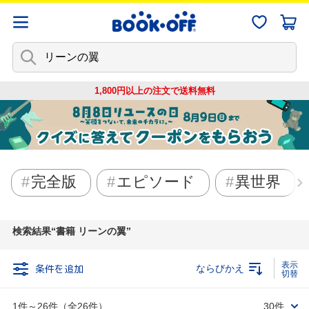
1,800円以上の注文で
送料無料
完全版
エピソード
異世界
検索結果
書籍 リーンの翼
条件を追加
ならびかえ
1件～26件（全26件）
30件