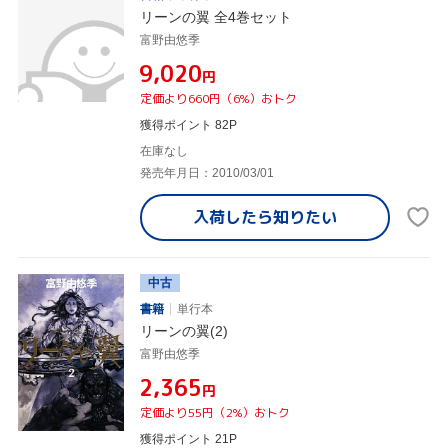
リーンの翼 全4巻セット
富野由悠季
¥9,020
円
定価より660円（6%）おトク
獲得ポイント 82P
在庫なし
発売年月日：2010/03/01
入荷したら
知りたい
中古
書籍
単行本
リーンの翼(2)
富野由悠季
¥2,365
円
定価より55円（2%）おトク
獲得ポイント 21P