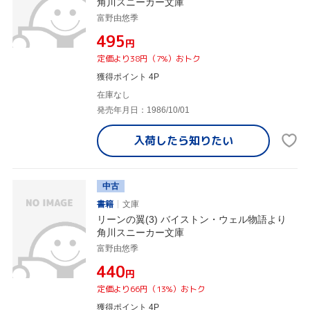
角川スニーカー文庫
富野由悠季
¥495
円
定価より38円（7%）おトク
獲得ポイント 4P
在庫なし
発売年月日：1986/10/01
入荷したら
知りたい
中古
書籍
文庫
リーンの翼(3) バイストン・ウェル物語より
角川スニーカー文庫
富野由悠季
¥440
円
定価より66円（13%）おトク
獲得ポイント 4P