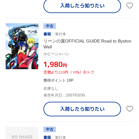
入荷したら
知りたい
中古
書籍
単行本
リーンの翼OFFICIAL GUIDE Road to Byston
Well
ホビージャパン
¥1,980
円
定価より220円（10%）おトク
獲得ポイント 18P
在庫なし
発売年月日：2007/03/30
入荷したら
知りたい
中古
書籍
単行本