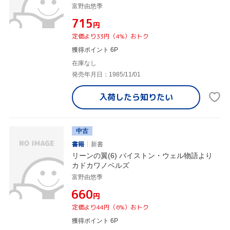
富野由悠季
¥715
円
定価より33円（4%）おトク
獲得ポイント 6P
在庫なし
発売年月日：1985/11/01
入荷したら
知りたい
中古
書籍
新書
リーンの翼(6) バイストン・ウェル物語より
カドカワノベルズ
富野由悠季
¥660
円
定価より44円（6%）おトク
獲得ポイント 6P