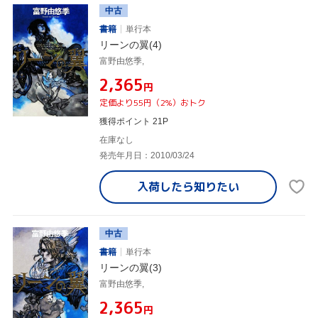
中古
書籍
単行本
リーンの翼(4)
富野由悠季,
¥2,365
円
定価より55円（2%）おトク
獲得ポイント 21P
在庫なし
発売年月日：2010/03/24
入荷したら
知りたい
中古
書籍
単行本
リーンの翼(3)
富野由悠季,
¥2,365
円