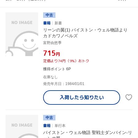
中古
書籍
新書
リーンの翼(1) バイストン・ウェル物語より
カドカワノベルズ
富野由悠季
¥715
円
定価より74円（9%）おトク
獲得ポイント 6P
在庫なし
発売年月日：1984/01/01
入荷したら
知りたい
中古
書籍
単行本
バイストン・ウェル物語 聖戦士ダンバイン-リ