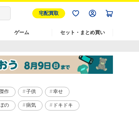
宅配買取
ゲーム
セット・まとめ買い
傑作
子供
幸せ
ぼの
病気
ドキドキ