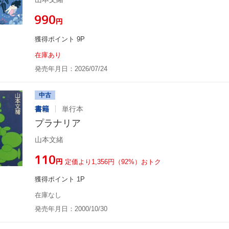
¥990
円
獲得ポイント 9P
在庫あり
発売年月日：2026/07/24
中古
書籍
単行本
プラナリア
山本文緒
¥110
円
定価より1,356円（92%）おトク
獲得ポイント 1P
在庫なし
発売年月日：2000/10/30