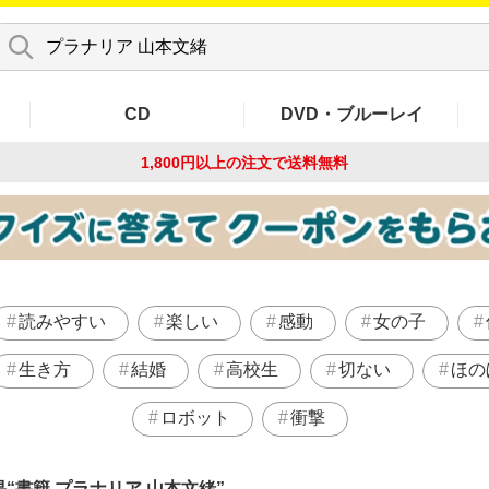
CD
DVD・ブルーレイ
1,800円以上の注文で
送料無料
読みやすい
楽しい
感動
女の子
生き方
結婚
高校生
切ない
ほの
ロボット
衝撃
果
書籍 プラナリア 山本文緒