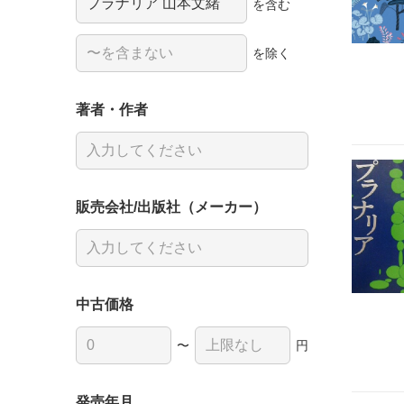
を含む
を除く
著者・作者
販売会社/出版社（メーカー）
中古価格
〜
円
発売年月