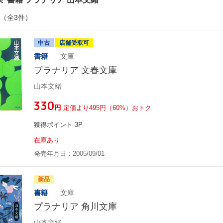
件（全3件）
中古
店舗受取可
書籍
文庫
プラナリア 文春文庫
山本文緒
¥330
円
定価より495円（60%）おトク
獲得ポイント 3P
在庫あり
発売年月日：2005/09/01
新品
書籍
文庫
プラナリア 角川文庫
山本文緒